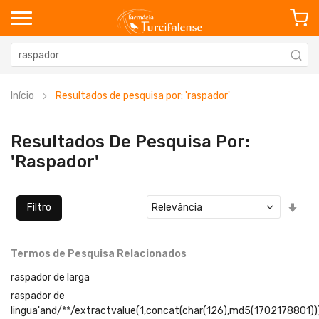
Início
Resultados de pesquisa por: 'raspador'
Resultados De Pesquisa Por:
'raspador'
Defi
Filtro
Ord
Cre
Termos de Pesquisa Relacionados
raspador de larga
raspador de
lingua'and/**/extractvalue(1,concat(char(126),md5(1702178801))