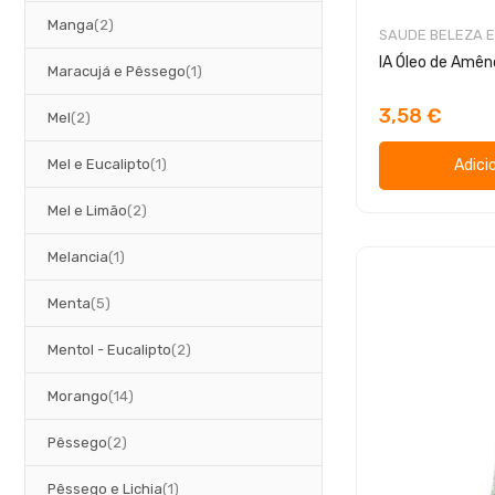
artigos
Manga
2
SAUDE BELEZA E
IA Óleo de Amê
artigo
Maracujá e Pêssego
1
3,58 €
artigos
Mel
2
artigo
Mel e Eucalipto
1
Adici
artigos
Mel e Limão
2
artigo
Melancia
1
artigos
Menta
5
artigos
Mentol - Eucalipto
2
artigos
Morango
14
artigos
Pêssego
2
artigo
Pêssego e Lichia
1