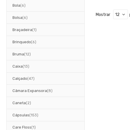
artigos
Bola
6
Mostrar
artigos
Bolsa
6
artigo
Braçadeira
1
artigos
Brinquedo
6
artigos
Bruma
12
artigos
Caixa
13
artigos
Calçado
47
artigos
Câmara Expansora
8
artigos
Caneta
2
artigos
Cápsulas
153
artigo
Care Floss
1