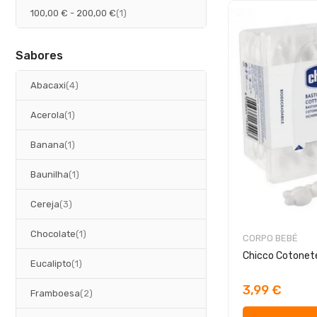
artigo
100,00 €
-
200,00 €
1
Sabores
artigos
Abacaxi
4
artigo
Acerola
1
artigo
Banana
1
artigo
Baunilha
1
artigos
Cereja
3
artigo
Chocolate
1
CORPO BEBÉ
Chicco Cotonet
artigo
Eucalipto
1
3,99 €
artigos
Framboesa
2