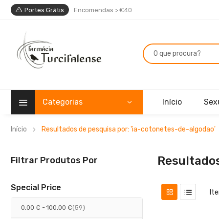
Portes Grátis
Encomendas > €40
Categorias
Início
Sex
Início
Resultados de pesquisa por: 'ia-cotonetes-de-algodao'
Resultados
Filtrar Produtos Por
Special Price
It
artigos
0,00 €
-
100,00 €
59