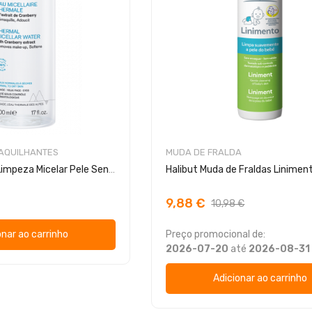
MAQUILHANTES
MUDA DE FRALDA
Uriage Água de Limpeza Micelar Pele Sensível
Halibut Muda de Fraldas Linime
9,88 €
10,98 €
onar ao carrinho
Preço promocional de:
2026-07-20
até
2026-08-31
Adicionar ao carrinho