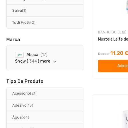
artigo
Salva
1
artigos
Tutti Frutti
2
BANHO DO BEBÉ
Marca
11,20 
Desde
a
Aboca
17
r
Show (
344
) more
t
Adici
i
g
o
Tipo De Produto
s
artigos
Acessório
21
artigos
Adesivo
15
artigos
Água
64