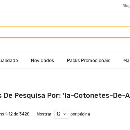
Blo
ualidade
Novidades
Packs Promocionais
Ma
 De Pesquisa Por: 'ia-Cotonetes-De-A
ens
1
-
12
de
3428
Mostrar
por página