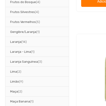
Adici
artigos
Frutos do Bosque
4
artigos
Frutos Silvestres
4
artigos
Frutos Vermelhos
5
artigo
Gengibre/Laranja
1
artigos
Laranja
14
artigo
Laranja - Lima
1
artigos
Laranja Sanguínea
3
artigos
Lima
2
artigos
Limão
9
artigos
Maça
2
artigo
Maça Banana
1