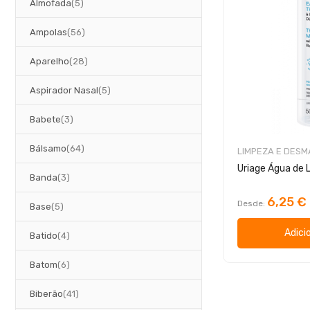
artigos
Almofada
5
artigos
Ampolas
56
artigos
Aparelho
28
artigos
Aspirador Nasal
5
artigos
Babete
3
artigos
Bálsamo
64
LIMPEZA E DES
artigos
Banda
3
6,25 €
Desde
artigos
Base
5
Adici
artigos
Batido
4
artigos
Batom
6
artigos
Biberão
41