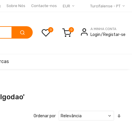
g
Sobre Nós
Contacte-nos
EUR
Turcifalense - PT
A MINHA CONTA
0
Login
Registar-se
rcas
lgodao'
Defin
Ordenar por
Ord
Cres