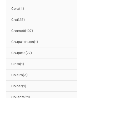
artigos
Cera
4
artigos
Chá
25
artigos
Champô
107
artigo
Chupa-chupa
1
artigos
Chupeta
77
artigo
Cinta
1
artigos
Coleira
3
artigo
Colher
1
artigos
Collants
11
artigos
Colónia
2