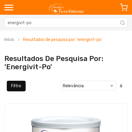
Início
Resultados de pesquisa por: 'energivit-po'
Resultados De Pesquisa Por:
'energivit-Po'
Defi
Filtro
Ord
Cre