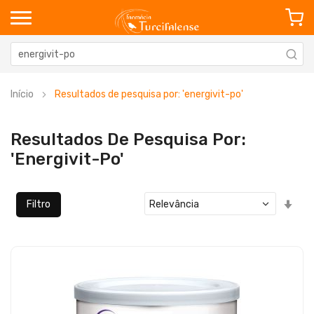
Início
Resultados de pesquisa por: 'energivit-po'
Resultados De Pesquisa Por:
'energivit-Po'
Defi
Filtro
Ord
Cre