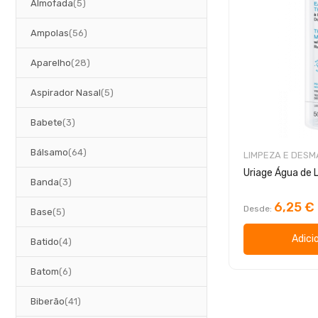
artigos
Almofada
5
artigos
Ampolas
56
artigos
Aparelho
28
artigos
Aspirador Nasal
5
artigos
Babete
3
artigos
Bálsamo
64
LIMPEZA E DES
artigos
Banda
3
6,25 €
Desde
artigos
Base
5
Adici
artigos
Batido
4
artigos
Batom
6
artigos
Biberão
41