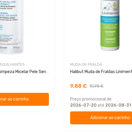
MAQUILHANTES
MUDA DE FRALDA
Uriage Água de Limpeza Micelar Pele Sensível
Halibut Muda de Fraldas Linime
9,88 €
10,98 €
onar ao carrinho
Preço promocional de:
2026-07-20
até
2026-08-31
Adicionar ao carrinho