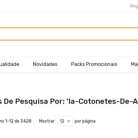
Blo
ualidade
Novidades
Packs Promocionais
Ma
 De Pesquisa Por: 'ia-Cotonetes-De-A
ens
1
-
12
de
3428
Mostrar
por página