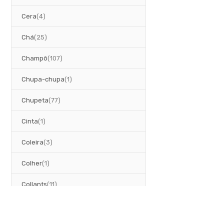
artigos
Cera
4
artigos
Chá
25
artigos
Champô
107
artigo
Chupa-chupa
1
artigos
Chupeta
77
artigo
Cinta
1
artigos
Coleira
3
artigo
Colher
1
artigos
Collants
11
artigos
Colónia
2