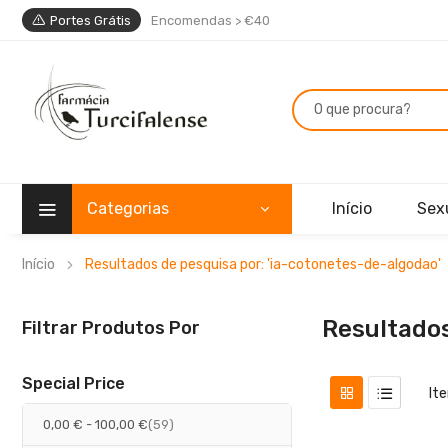
Portes Grátis
Encomendas > €40
Categorias
Início
Sex
Início
Resultados de pesquisa por: 'ia-cotonetes-de-algodao'
Resultados
Filtrar Produtos Por
Special Price
It
artigos
0,00 €
-
100,00 €
59