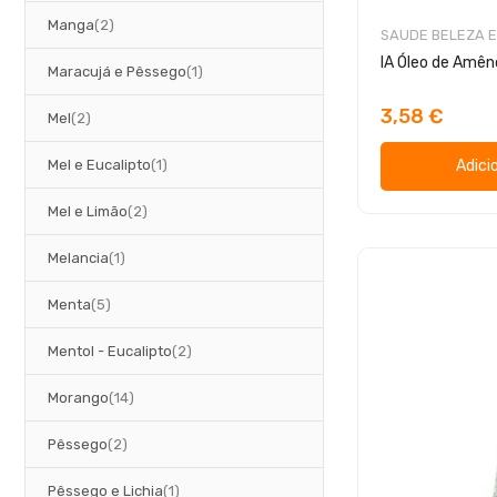
artigos
Manga
2
SAUDE BELEZA E
IA Óleo de Amê
artigo
Maracujá e Pêssego
1
3,58 €
artigos
Mel
2
artigo
Mel e Eucalipto
1
Adici
artigos
Mel e Limão
2
artigo
Melancia
1
artigos
Menta
5
artigos
Mentol - Eucalipto
2
artigos
Morango
14
artigos
Pêssego
2
artigo
Pêssego e Lichia
1