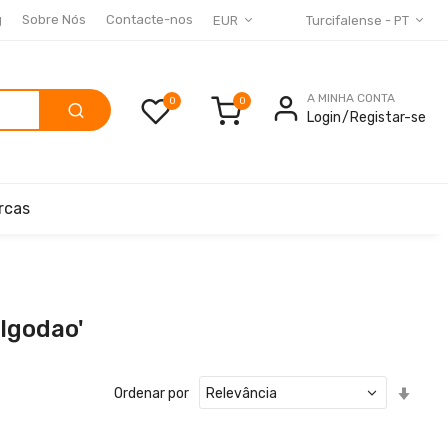
g
Sobre Nós
Contacte-nos
EUR
Turcifalense - PT
A MINHA CONTA
0
Login
Registar-se
rcas
lgodao'
Defin
Ordenar por
Ord
Cres