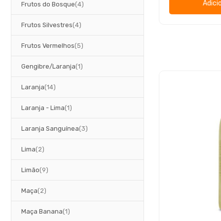
Adici
artigos
Frutos do Bosque
4
artigos
Frutos Silvestres
4
artigos
Frutos Vermelhos
5
artigo
Gengibre/Laranja
1
artigos
Laranja
14
artigo
Laranja - Lima
1
artigos
Laranja Sanguínea
3
artigos
Lima
2
artigos
Limão
9
artigos
Maça
2
artigo
Maça Banana
1