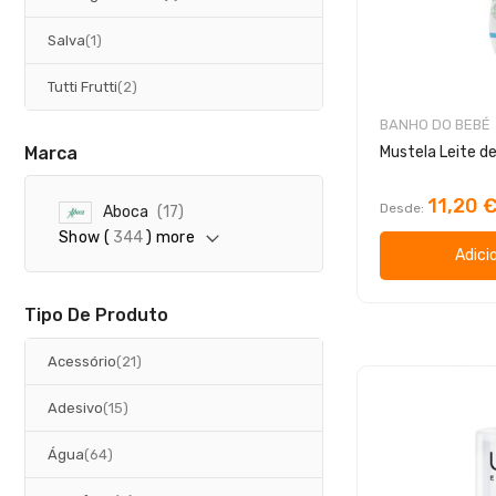
artigo
Salva
1
artigos
Tutti Frutti
2
BANHO DO BEBÉ
Marca
11,20 
Desde
a
Aboca
17
r
Show (
344
) more
t
Adici
i
g
o
Tipo De Produto
s
artigos
Acessório
21
artigos
Adesivo
15
artigos
Água
64