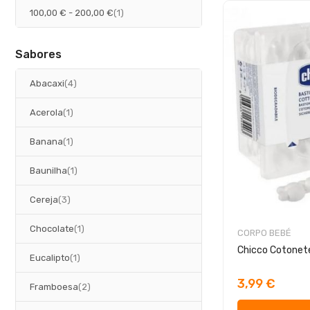
artigo
100,00 €
-
200,00 €
1
Sabores
artigos
Abacaxi
4
artigo
Acerola
1
artigo
Banana
1
artigo
Baunilha
1
artigos
Cereja
3
artigo
Chocolate
1
CORPO BEBÉ
Chicco Cotonet
artigo
Eucalipto
1
3,99 €
artigos
Framboesa
2