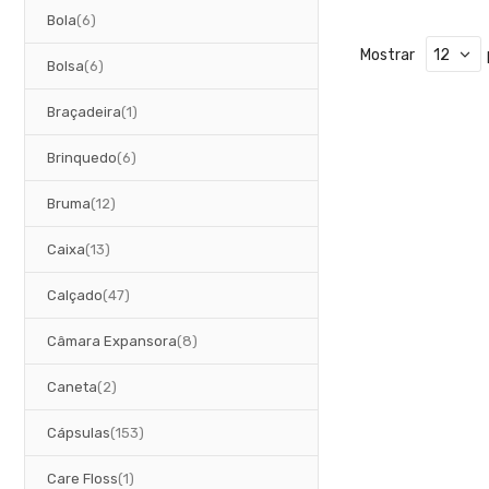
artigos
Bola
6
Mostrar
artigos
Bolsa
6
artigo
Braçadeira
1
artigos
Brinquedo
6
artigos
Bruma
12
artigos
Caixa
13
artigos
Calçado
47
artigos
Câmara Expansora
8
artigos
Caneta
2
artigos
Cápsulas
153
artigo
Care Floss
1