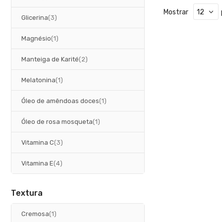
Mostrar
artigos
Glicerina
3
artigo
Magnésio
1
artigos
Manteiga de Karité
2
artigo
Melatonina
1
artigo
Óleo de amêndoas doces
1
artigo
Óleo de rosa mosqueta
1
artigos
Vitamina C
3
artigos
Vitamina E
4
Textura
artigo
Cremosa
1