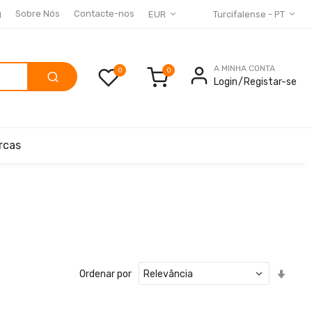
g
Sobre Nós
Contacte-nos
EUR
Turcifalense - PT
A MINHA CONTA
0
Login
Registar-se
rcas
Defin
Ordenar por
Ord
Cres