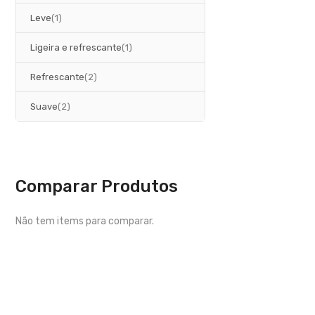
artigo
Leve
1
artigo
Ligeira e refrescante
1
artigos
Refrescante
2
artigos
Suave
2
Comparar Produtos
Não tem items para comparar.