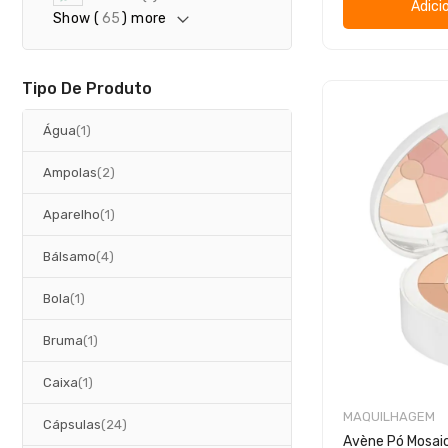
Adici
r
Show (
65
) more
t
i
g
o
Tipo De Produto
artigo
Água
1
artigos
Ampolas
2
artigo
Aparelho
1
artigos
Bálsamo
4
artigo
Bola
1
artigo
Bruma
1
artigo
Caixa
1
MAQUILHAGEM
artigos
Cápsulas
24
Avène Pó Mosaic