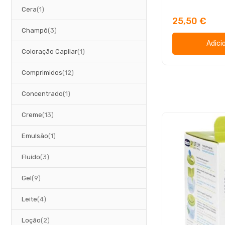
artigo
Cera
1
25,50 €
artigos
Champô
3
Adici
artigo
Coloração Capilar
1
artigos
Comprimidos
12
artigo
Concentrado
1
artigos
Creme
13
artigo
Emulsão
1
artigos
Fluído
3
artigos
Gel
9
artigos
Leite
4
artigos
Loção
2