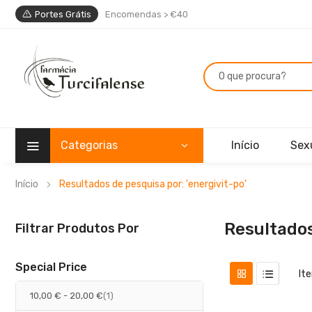
Portes Grátis
Encomendas > €40
Categorias
Início
Sex
Início
Resultados de pesquisa por: 'energivit-po'
Resultados
Filtrar Produtos Por
Special Price
It
artigo
10,00 €
-
20,00 €
1