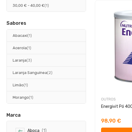
artigo
30,00 €
-
40,00 €
1
Sabores
artigo
Abacaxi
1
artigo
Acerola
1
artigos
Laranja
3
artigos
Laranja Sanguínea
2
artigo
Limão
1
artigo
Morango
1
OUTROS
Energivit Pó 40
Marca
98,90 €
a
Aboca
1