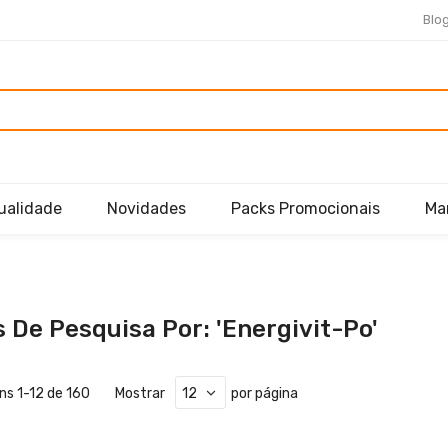
Blo
ualidade
Novidades
Packs Promocionais
Ma
 De Pesquisa Por: 'energivit-Po'
ens
1
-
12
de
160
Mostrar
por página