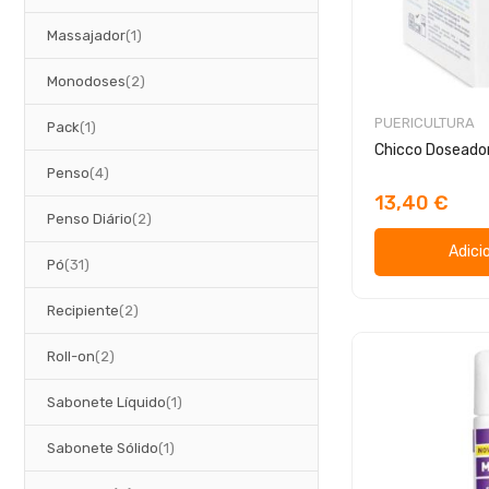
artigo
Massajador
1
artigos
Monodoses
2
PUERICULTURA
artigo
Pack
1
Chicco Doseador
artigos
Penso
4
13,40 €
artigos
Penso Diário
2
Adici
artigos
Pó
31
artigos
Recipiente
2
artigos
Roll-on
2
artigo
Sabonete Líquido
1
artigo
Sabonete Sólido
1