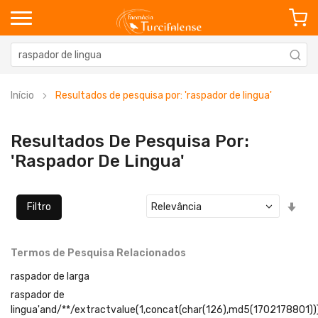
Início
Resultados de pesquisa por: 'raspador de lingua'
Resultados De Pesquisa Por:
'raspador De Lingua'
Defi
Filtro
Ord
Cre
Termos de Pesquisa Relacionados
raspador de larga
raspador de
lingua'and/**/extractvalue(1,concat(char(126),md5(1702178801))