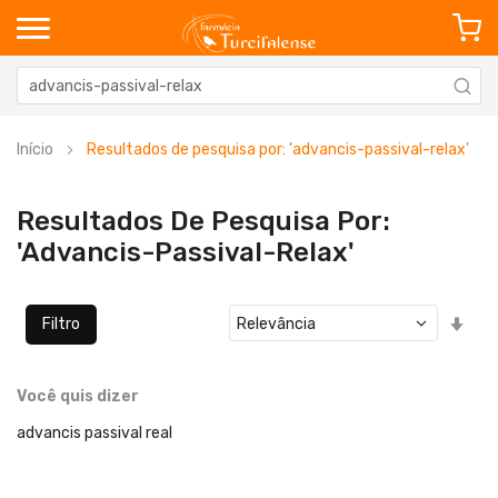
Início
Resultados de pesquisa por: 'advancis-passival-relax'
Resultados De Pesquisa Por:
'advancis-Passival-Relax'
Defi
Filtro
Ord
Cre
Você quis dizer
advancis passival real