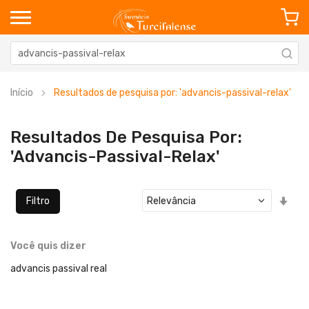
Início
Resultados de pesquisa por: 'advancis-passival-relax'
Resultados De Pesquisa Por:
'advancis-Passival-Relax'
Defi
Filtro
Ord
Cre
Você quis dizer
advancis passival real