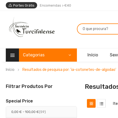
Portes Grátis
Encomendas > €40
Categorias
Início
Sex
Início
Resultados de pesquisa por: 'ia-cotonetes-de-algodao'
Resultados
Filtrar Produtos Por
Special Price
It
artigos
0,00 €
-
100,00 €
59