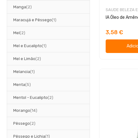
artigos
Manga
2
SAUDE BELEZA E
IA Óleo de Amê
artigo
Maracujá e Pêssego
1
3,58 €
artigos
Mel
2
artigo
Mel e Eucalipto
1
Adici
artigos
Mel e Limão
2
artigo
Melancia
1
artigos
Menta
5
artigos
Mentol - Eucalipto
2
artigos
Morango
14
artigos
Pêssego
2
artigo
Pêssego e Lichia
1