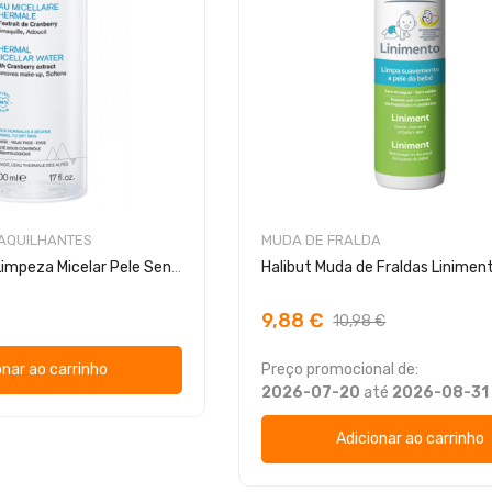
MAQUILHANTES
MUDA DE FRALDA
Uriage Água de Limpeza Micelar Pele Sensível
Halibut Muda de Fraldas Linime
9,88 €
10,98 €
onar ao carrinho
Preço promocional de:
2026-07-20
até
2026-08-31
Adicionar ao carrinho