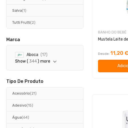
artigo
Salva
1
artigos
Tutti Frutti
2
BANHO DO BEBÉ
Marca
11,20 
Desde
a
Aboca
17
r
Show (
344
) more
t
Adici
i
g
o
Tipo De Produto
s
artigos
Acessório
21
artigos
Adesivo
15
artigos
Água
64