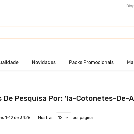
Blo
ualidade
Novidades
Packs Promocionais
Ma
 De Pesquisa Por: 'ia-Cotonetes-De-A
ens
1
-
12
de
3428
Mostrar
por página