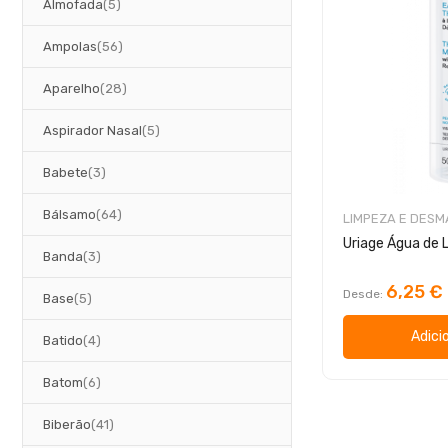
artigos
Almofada
5
artigos
Ampolas
56
artigos
Aparelho
28
artigos
Aspirador Nasal
5
artigos
Babete
3
artigos
Bálsamo
64
LIMPEZA E DES
artigos
Banda
3
6,25 €
Desde
artigos
Base
5
Adici
artigos
Batido
4
artigos
Batom
6
artigos
Biberão
41