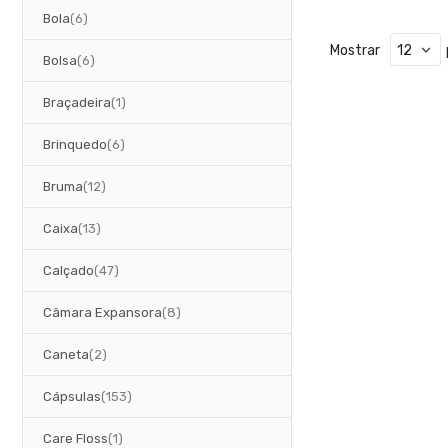
artigos
Bola
6
Mostrar
artigos
Bolsa
6
artigo
Braçadeira
1
artigos
Brinquedo
6
artigos
Bruma
12
artigos
Caixa
13
artigos
Calçado
47
artigos
Câmara Expansora
8
artigos
Caneta
2
artigos
Cápsulas
153
artigo
Care Floss
1