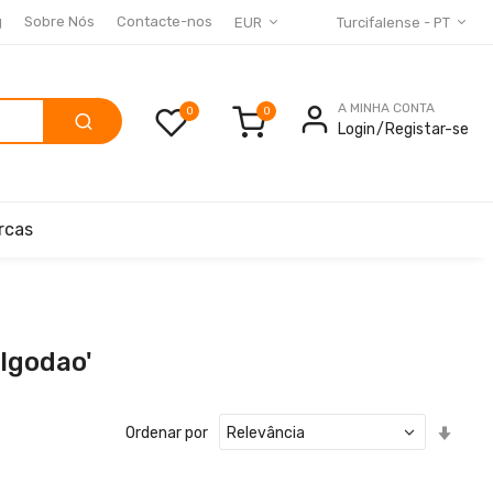
g
Sobre Nós
Contacte-nos
EUR
Turcifalense - PT
A MINHA CONTA
0
Login
Registar-se
rcas
lgodao'
Defin
Ordenar por
Ord
Cres