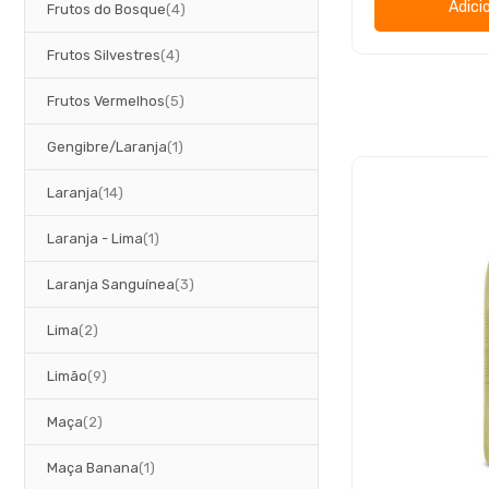
Adici
artigos
Frutos do Bosque
4
artigos
Frutos Silvestres
4
artigos
Frutos Vermelhos
5
artigo
Gengibre/Laranja
1
artigos
Laranja
14
artigo
Laranja - Lima
1
artigos
Laranja Sanguínea
3
artigos
Lima
2
artigos
Limão
9
artigos
Maça
2
artigo
Maça Banana
1