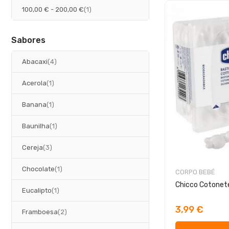
artigo
100,00 €
-
200,00 €
1
Sabores
artigos
Abacaxi
4
artigo
Acerola
1
artigo
Banana
1
artigo
Baunilha
1
artigos
Cereja
3
artigo
Chocolate
1
CORPO BEBÉ
Chicco Cotonet
artigo
Eucalipto
1
3,99 €
artigos
Framboesa
2