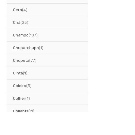
artigos
Cera
4
artigos
Chá
25
artigos
Champô
107
artigo
Chupa-chupa
1
artigos
Chupeta
77
artigo
Cinta
1
artigos
Coleira
3
artigo
Colher
1
artigos
Collants
11
artigos
Colónia
2