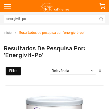
Início
Resultados de pesquisa por: 'energivit-po'
Resultados De Pesquisa Por:
'energivit-Po'
Defi
Filtro
Ord
Cre