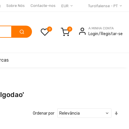
g
Sobre Nós
Contacte-nos
EUR
Turcifalense - PT
A MINHA CONTA
0
Login
Registar-se
rcas
lgodao'
Defin
Ordenar por
Ord
Cres