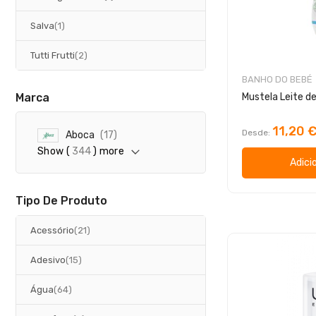
artigo
Salva
1
artigos
Tutti Frutti
2
BANHO DO BEBÉ
Marca
11,20 
Desde
a
Aboca
17
r
Show (
344
) more
t
Adici
i
g
o
Tipo De Produto
s
artigos
Acessório
21
artigos
Adesivo
15
artigos
Água
64