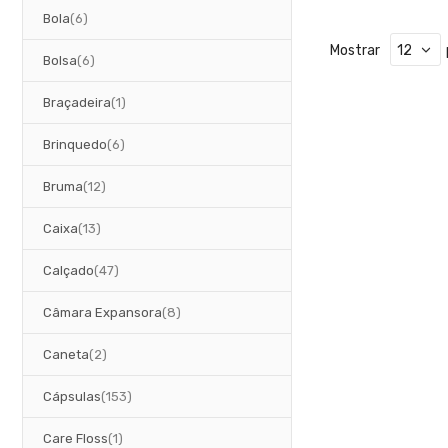
artigos
Bola
6
Mostrar
artigos
Bolsa
6
artigo
Braçadeira
1
artigos
Brinquedo
6
artigos
Bruma
12
artigos
Caixa
13
artigos
Calçado
47
artigos
Câmara Expansora
8
artigos
Caneta
2
artigos
Cápsulas
153
artigo
Care Floss
1