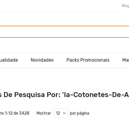
Blo
ualidade
Novidades
Packs Promocionais
Ma
 De Pesquisa Por: 'ia-Cotonetes-De-A
ens
1
-
12
de
3428
Mostrar
por página