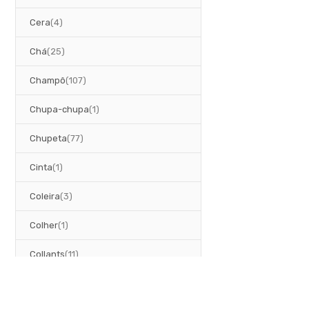
artigos
Cera
4
artigos
Chá
25
artigos
Champô
107
artigo
Chupa-chupa
1
artigos
Chupeta
77
artigo
Cinta
1
artigos
Coleira
3
artigo
Colher
1
artigos
Collants
11
artigos
Colónia
2