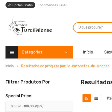
Portes Grátis
Encomendas > €40
Categorias
Início
Sex
Início
Resultados de pesquisa por: 'ia-cotonetes-de-algodao'
Resultados
Filtrar Produtos Por
Special Price
It
artigos
0,00 €
-
100,00 €
59