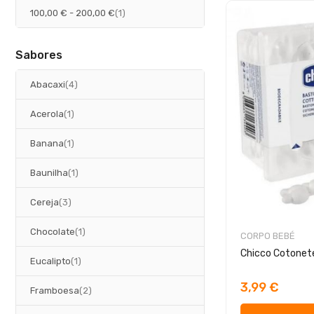
artigo
100,00 €
-
200,00 €
1
Sabores
artigos
Abacaxi
4
artigo
Acerola
1
artigo
Banana
1
artigo
Baunilha
1
artigos
Cereja
3
artigo
Chocolate
1
CORPO BEBÉ
Chicco Cotonet
artigo
Eucalipto
1
3,99 €
artigos
Framboesa
2