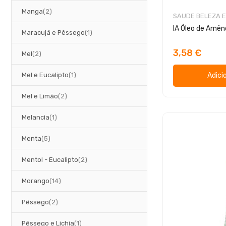
artigos
Manga
2
SAUDE BELEZA E
IA Óleo de Amê
artigo
Maracujá e Pêssego
1
3,58 €
artigos
Mel
2
artigo
Mel e Eucalipto
1
Adici
artigos
Mel e Limão
2
artigo
Melancia
1
artigos
Menta
5
artigos
Mentol - Eucalipto
2
artigos
Morango
14
artigos
Pêssego
2
artigo
Pêssego e Lichia
1