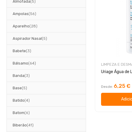
artigos
Almofada
5
artigos
Ampolas
56
artigos
Aparelho
28
artigos
Aspirador Nasal
5
artigos
Babete
3
artigos
Bálsamo
64
LIMPEZA E DES
artigos
Banda
3
6,25 €
Desde
artigos
Base
5
Adici
artigos
Batido
4
artigos
Batom
6
artigos
Biberão
41