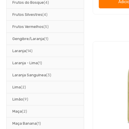
Adici
artigos
Frutos do Bosque
4
artigos
Frutos Silvestres
4
artigos
Frutos Vermelhos
5
artigo
Gengibre/Laranja
1
artigos
Laranja
14
artigo
Laranja - Lima
1
artigos
Laranja Sanguínea
3
artigos
Lima
2
artigos
Limão
9
artigos
Maça
2
artigo
Maça Banana
1