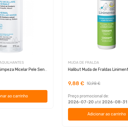
MAQUILHANTES
MUDA DE FRALDA
Uriage Água de Limpeza Micelar Pele Sensível
Halibut Muda de Fraldas Linime
9,88 €
10,98 €
onar ao carrinho
Preço promocional de:
2026-07-20
até
2026-08-31
Adicionar ao carrinho