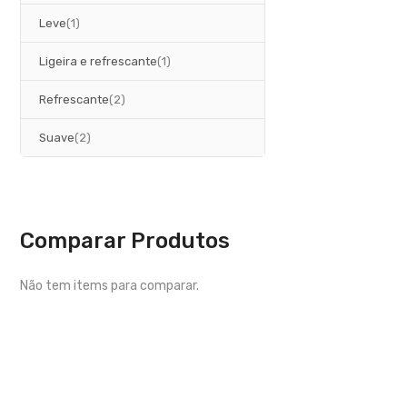
artigo
Leve
1
artigo
Ligeira e refrescante
1
artigos
Refrescante
2
artigos
Suave
2
Comparar Produtos
Não tem items para comparar.