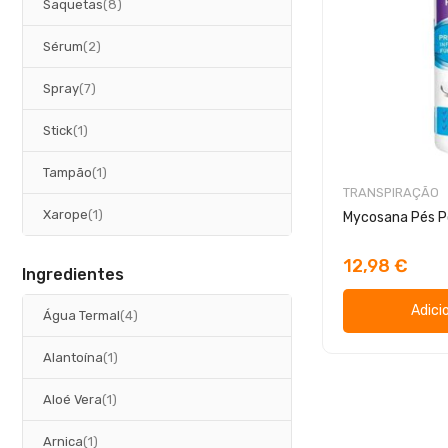
artigos
Saquetas
8
artigos
Sérum
2
artigos
Spray
7
artigo
Stick
1
artigo
Tampão
1
TRANSPIRAÇÃO
artigo
Xarope
1
Mycosana Pés P
12,98 €
Ingredientes
Adici
artigos
Água Termal
4
artigo
Alantoína
1
artigo
Aloé Vera
1
artigo
Arnica
1