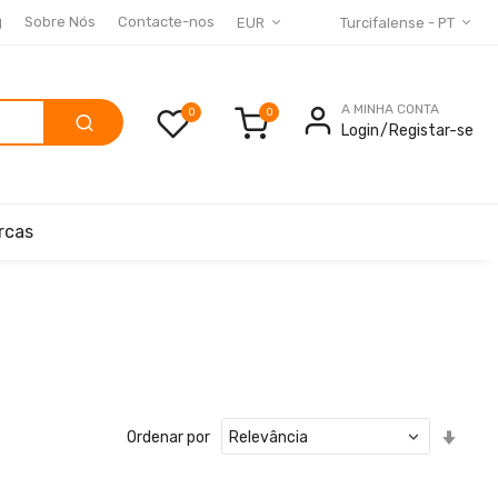
g
Sobre Nós
Contacte-nos
EUR
Turcifalense - PT
A MINHA CONTA
0
Login
Registar-se
rcas
Defin
Ordenar por
Ord
Cres