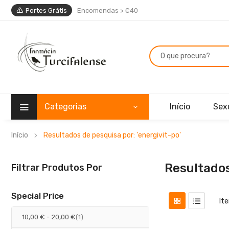
Portes Grátis
Encomendas > €40
Categorias
Início
Sex
Início
Resultados de pesquisa por: 'energivit-po'
Resultados
Filtrar Produtos Por
Special Price
It
artigo
10,00 €
-
20,00 €
1