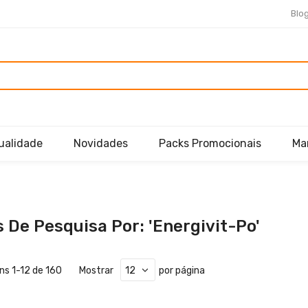
Blo
ualidade
Novidades
Packs Promocionais
Ma
 De Pesquisa Por: 'energivit-Po'
ens
1
-
12
de
160
Mostrar
por página