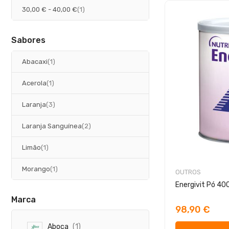
artigo
30,00 €
-
40,00 €
1
Sabores
artigo
Abacaxi
1
artigo
Acerola
1
artigos
Laranja
3
artigos
Laranja Sanguínea
2
artigo
Limão
1
artigo
Morango
1
OUTROS
Energivit Pó 40
Marca
98,90 €
a
Aboca
1