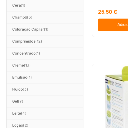
artigo
Cera
1
25,50 €
artigos
Champô
3
Adici
artigo
Coloração Capilar
1
artigos
Comprimidos
12
artigo
Concentrado
1
artigos
Creme
13
artigo
Emulsão
1
artigos
Fluído
3
artigos
Gel
9
artigos
Leite
4
artigos
Loção
2