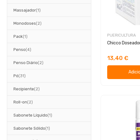
artigo
Massajador
1
artigos
Monodoses
2
PUERICULTURA
artigo
Pack
1
Chicco Doseador
artigos
Penso
4
13,40 €
artigos
Penso Diário
2
Adici
artigos
Pó
31
artigos
Recipiente
2
artigos
Roll-on
2
artigo
Sabonete Líquido
1
artigo
Sabonete Sólido
1