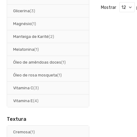
Mostrar
artigos
Glicerina
3
artigo
Magnésio
1
artigos
Manteiga de Karité
2
artigo
Melatonina
1
artigo
Óleo de amêndoas doces
1
artigo
Óleo de rosa mosqueta
1
artigos
Vitamina C
3
artigos
Vitamina E
4
Textura
artigo
Cremosa
1