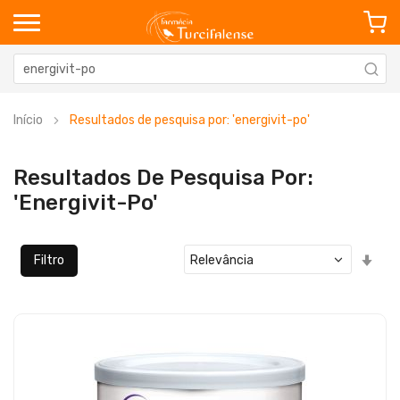
Início
Resultados de pesquisa por: 'energivit-po'
Resultados De Pesquisa Por:
'energivit-Po'
Defi
Filtro
Ord
Cre