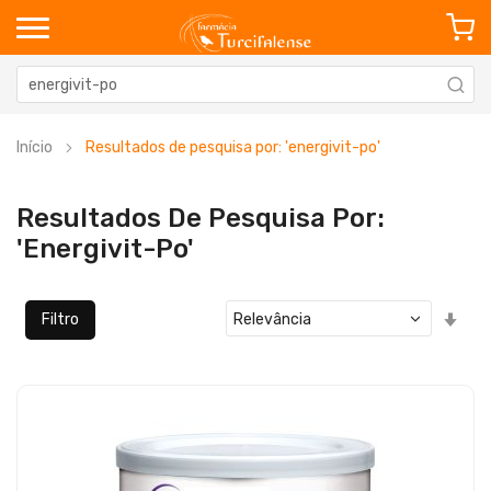
Início
Resultados de pesquisa por: 'energivit-po'
Resultados De Pesquisa Por:
'energivit-Po'
Defi
Filtro
Ord
Cre