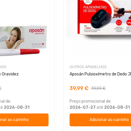
HOS
OUTROS APARELHOS
e Gravidez
Aposán Pulsioxímetro de Dedo
39,99 €
€
49,99 €
al de:
Preço promocional de:
té
2026-08-31
2026-07-27
até
2026-08-31
onar ao carrinho
Adicionar ao carrinho