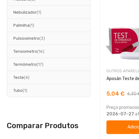
artigo
Nebulizador
1
artigo
Palmilha
1
artigos
Pulsioximetro
3
artigos
Tensiometro
16
artigos
Termómetro
17
OUTROS APAREL
artigos
Teste
4
Aposán Teste d
artigo
Tubo
1
5,04 €
6,30 
Preço promocion
2026-07-27
a
Comparar Produtos
Adici