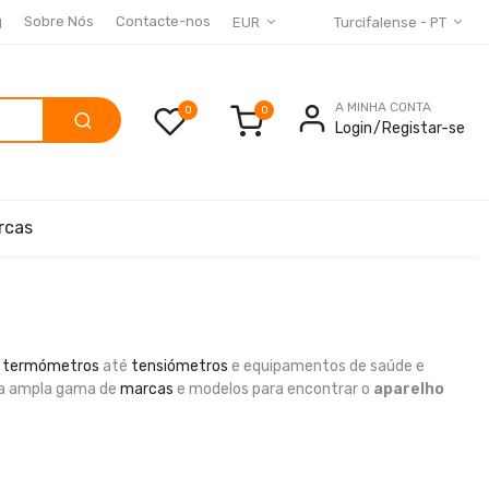
g
Sobre Nós
Contacte-nos
EUR
Turcifalense - PT
A MINHA CONTA
0
Login
Registar-se
rcas
e
termómetros
até
tensiómetros
e equipamentos de saúde e
uma ampla gama de
marcas
e modelos para encontrar o
aparelho