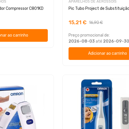
HOS
APARELHOS DE AEROSSÓIS
dor Compressor C801KD
Pic Tubo Project de Substituiç
15,21 €
16,90 €
onar ao carrinho
Preço promocional de:
2026-08-03
até
2026-09-3
Adicionar ao carrinho