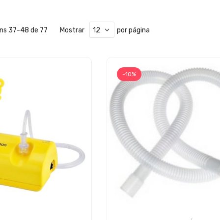
ens
37
-
48
de
77
Mostrar
por página
-10%