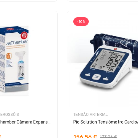
-10%
AEROSSÓIS
TENSÃO ARTERIAL
Pic Solution AirChamber Câmara Expansora
Pic Solution Tensiómetro Cardio
€
156,56 €
173,96 €