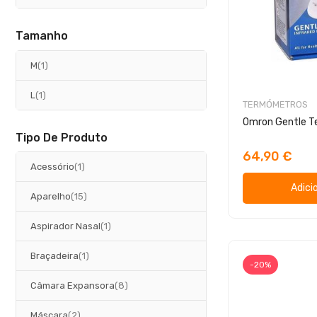
Tamanho
artigo
M
1
artigo
L
1
TERMÓMETROS
Omron Gentle 
Tipo De Produto
64,90 €
artigo
Acessório
1
Adici
artigos
Aparelho
15
artigo
Aspirador Nasal
1
artigo
Braçadeira
1
-20%
artigos
Câmara Expansora
8
artigos
Máscara
2