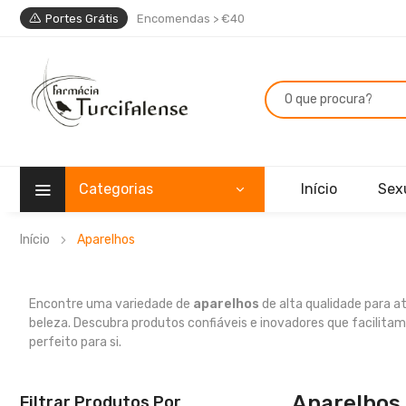
Portes Grátis
Encomendas > €40
Categorias
Início
Sex
Início
Aparelhos
Encontre uma variedade de
aparelhos
de alta qualidade para a
beleza. Descubra produtos confiáveis e inovadores que facilita
perfeito para si.
Aparelhos
Filtrar Produtos Por