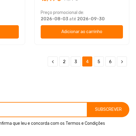
Preço promocional de:
0
2026-08-03
até
2026-09-30
Adicionar ao carrinho
2
3
4
5
6
SUBSCREVER
nfirma que leu e concorda com os
Termos e Condições