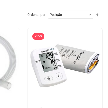
Defin
Ordenar por
Ord
Decr
-20%