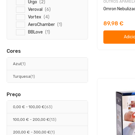
OUTROS APAREL
a
Urgo
2
i
t
o
r
g
Omron Nebuliza
a
Veroval
6
i
t
o
r
g
a
Vortex
i
4
s
t
o
r
g
89,98 €
a
AeroChamber
i
1
t
o
r
g
a
BBLove
1
i
s
t
o
Adici
r
g
i
s
t
o
g
i
s
o
Cores
g
o
artigo
Azul
1
artigo
Turquesa
1
Preço
artigos
0,00 €
-
100,00 €
63
artigos
100,00 €
-
200,00 €
13
artigo
200,00 €
-
300,00 €
1