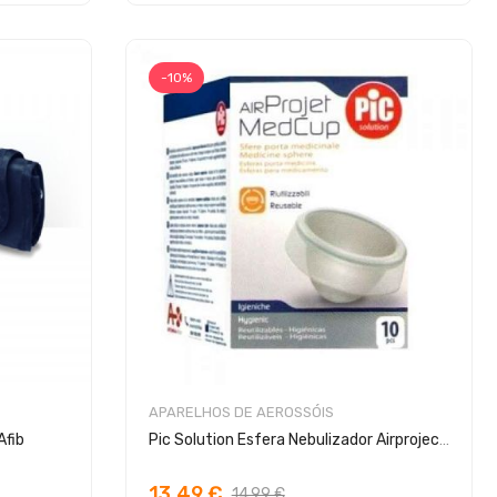
-10%
APARELHOS DE AEROSSÓIS
Afib
Pic Solution Esfera Nebulizador Airproject Medcup
13,49 €
14,99 €