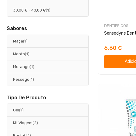
artigo
30,00 €
-
40,00 €
1
DENTÍFRICOS
Sabores
Sensodyne Dent
artigo
Maça
1
6,60 €
artigo
Menta
1
Adici
artigo
Morango
1
artigo
Pêssego
1
Tipo De Produto
artigo
Gel
1
artigos
Kit Viagem
2
artigos
Pasta
41