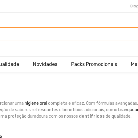
Blo
ualidade
Novidades
Packs Promocionais
Ma
orcionar uma
higiene oral
completa e eficaz. Com fórmulas avançadas
eção de sabores refrescantes e benefícios adicionais, como
branque
e uma proteção duradoura com os nossos
dentífricos
de qualidade.
s