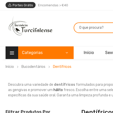
Portes Grátis
Encomendas > €40
Categorias
Início
Sex
Início
Bucodentários
Dentífricos
Descubra uma variedade de
dentífricos
formulados para prop
as gengivas e promover um
hálito
fresco. Escolha entre uma sel
específicas da sua saúde oral. Garanta uma limpeza profunda 
Dentífrico
Filtrar Produtos Por