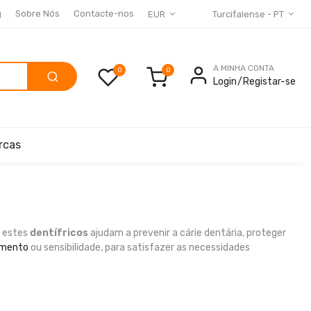
g
Sobre Nós
Contacte-nos
EUR
Turcifalense - PT
A MINHA CONTA
0
Login
Registar-se
rcas
, estes
dentífricos
ajudam a prevenir a cárie dentária, proteger
amento
ou sensibilidade, para satisfazer as necessidades