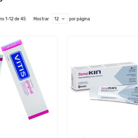
ens
1
-
12
de
45
Mostrar
por página