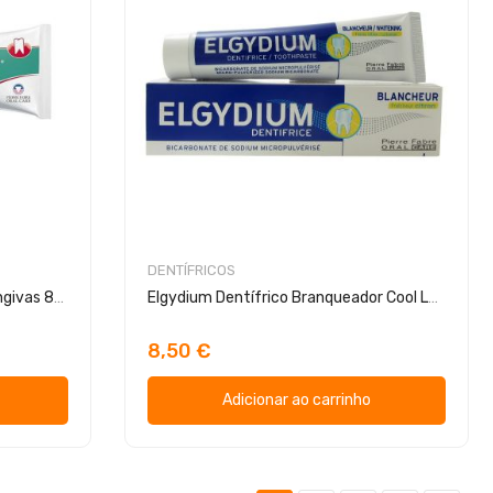
DENTÍFRICOS
Arthrodont Pasta Dentífrica Gengivas 80g
Elgydium Dentífrico Branqueador Cool Lemon 75ml
8,50 €
Adicionar ao carrinho