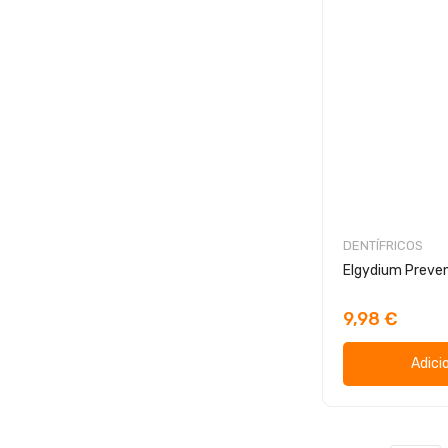
DENTÍFRICOS
Elgydium Preve
9,98 €
Adici