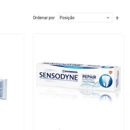
Defin
Ordenar por
Ord
Decr