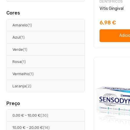
DENTÍFRICOS
i
s
t
o
g
Vitis Gingival
i
s
o
Cores
g
s
o
6,98 €
artigo
Amarelo
1
Adici
artigo
Azul
1
artigo
Verde
1
artigo
Rosa
1
artigo
Vermelho
1
artigos
Laranja
2
Preço
artigos
0,00 €
-
10,00 €
30
artigos
10,00 €
-
20,00 €
14