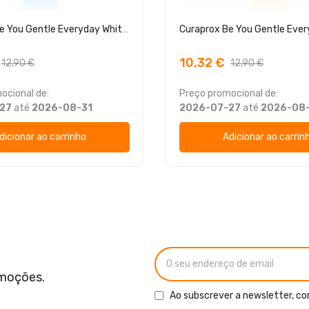
Curaprox Be You Gentle Everyday Whitening Toothpaste Amora Silvestre + Alcaçus
10,32 €
12,90 €
12,90 €
ocional de:
Preço promocional de:
27
até
2026-08-31
2026-07-27
até
2026-08
dicionar ao carrinho
Adicionar ao carrin
omoções.
Ao subscrever a newsletter, co