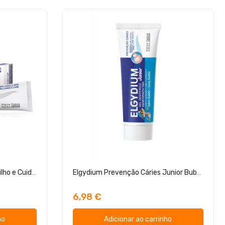
Elgydium Pasta Dentífrica Brilho e Cuidado
Elgydium Prevenção Cáries Junior Bubble 50ml
6,98 €
ho
Adicionar ao carrinho