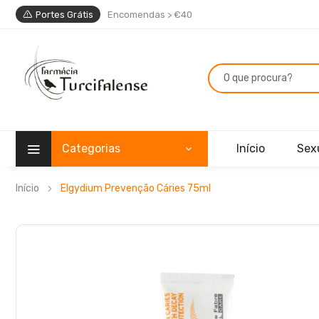
Portes Grátis
Encomendas > €40
Categorias
Início
Sex
Início
Elgydium Prevenção Cáries 75ml
Saltar
para
o
final
da
Galeria