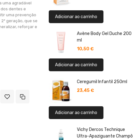
xa uma agradável
 dos dentes e
itir uma prevenção
Adicionar ao carrinho
e 2º geração, que se
eralizar, reforçar e
Avène Body Gel Duche 200
ml
10,50 €
Adicionar ao carrinho
Ceregumil Infantil 250ml
23,45 €
Adicionar ao carrinho
Vichy Dercos Technique
Ultra-Apaziguante Champô