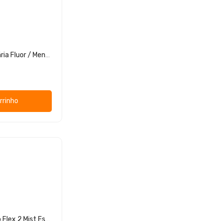
Elgydium Clinic Fita Dentária Fluor / Menta
rrinho
Elgydium Clinic Escovilhão Flex 2 Mist Estreito PB2