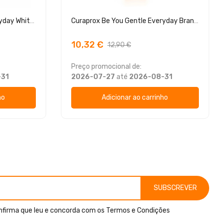
Curaprox Be You Gentle Everyday Whitening Toothpaste Toranja + Bergamota
Curaprox Be You Gentle Everyday Branqueadora Pêssego + Damasco
10,32 €
12,90 €
Preço promocional de:
-31
2026-07-27
até
2026-08-31
ho
Adicionar ao carrinho
SUBSCREVER
nfirma que leu e concorda com os
Termos e Condições