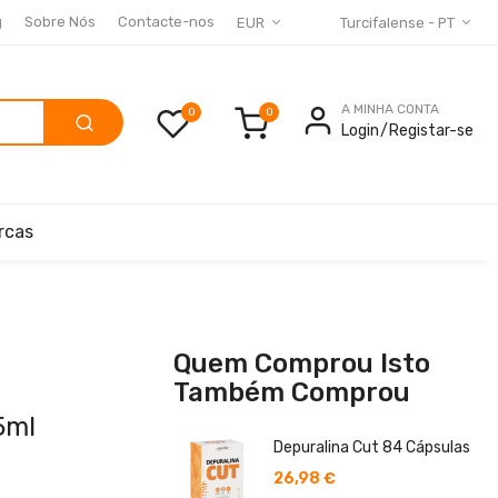
g
Sobre Nós
Contacte-nos
EUR
Turcifalense - PT
A MINHA CONTA
0
Login
Registar-se
rcas
Quem Comprou Isto
Também Comprou
5ml
Depuralina Cut 84 Cápsulas
26,98 €