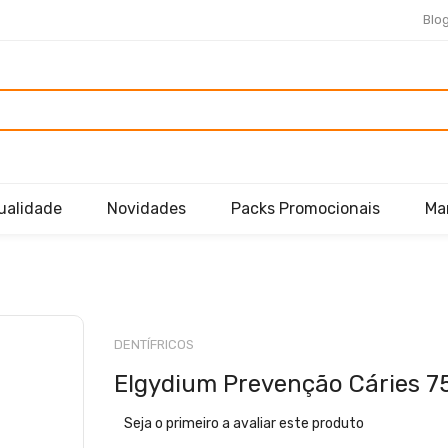
Blo
ualidade
Novidades
Packs Promocionais
Ma
Saltar
para
DENTÍFRICOS
o
Elgydium Prevenção Cáries 7
início
da
Seja o primeiro a avaliar este produto
Galeria