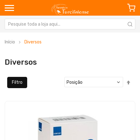
Início
Diversos
Diversos
Defi
Filtro
Ord
Dec