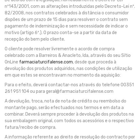
nº143/2001, com as alterações introduzidas pelo Decreto-Lei nº.
82/2008, nos contratos celebrados à distância o consumidor
dispões de um prazo de 15 dias para resolverr o contrato sem
pagamento de indeminização e sem necessidade de indicar o
motivo (artigo 6º.). O prazo conta-se a partir da data de
recepção do bem pelo cliente.
O cliente pode resolver livremente o acordo de compra
celebrado com a Barreiros & Anacleto, lda, através do seu Sítio
OnLine
farmaciaturcifalense.com
, desde que proceda à
devolução dos produtos adquiridos, nas condições de utilização
em que estes se encontravam no momento da aquisição:
Para o efeito, deverá contactar-nos através do telefone 00351
261 951 104 ou para
geral@farmaciaturcifalense.com
A devolução, troca, nota de nota de crédito ou reembolso do
montante pago, serão efectuados nos termos e em data a
combinar. Deverá sempre proceder à devolução dos produtos na
sua embalagem original, com todos os acessórios e o respectivo
fatura/recibo de compra.
A informação referente ao direito de resolução do contracto por