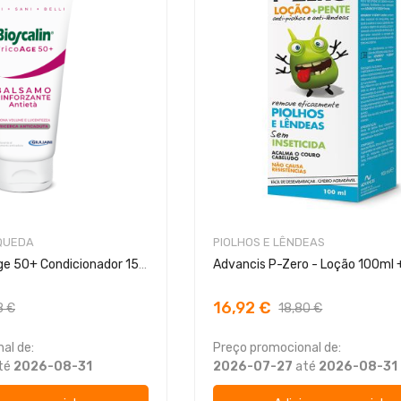
QUEDA
PIOLHOS E LÊNDEAS
Bioscalin TricoAge 50+ Condicionador 150ml
Advancis P-Zero - Loção 100ml 
16,92 €
8 €
18,80 €
al de:
Preço promocional de:
té
2026-08-31
2026-07-27
até
2026-08-31