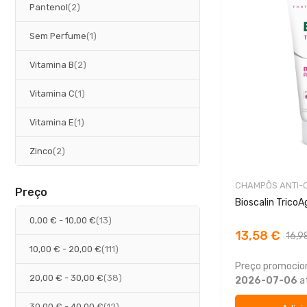
artigos
Pantenol
2
artigo
Sem Perfume
1
artigos
Vitamina B
2
artigo
Vitamina C
1
artigo
Vitamina E
1
artigos
Zinco
2
CHAMPÔS ANTI-
Preço
artigos
0,00 €
-
10,00 €
13
13,58 €
16,9
artigos
10,00 €
-
20,00 €
111
Preço promocion
artigos
20,00 €
-
30,00 €
38
2026-07-06
a
artigos
30,00 €
-
40,00 €
12