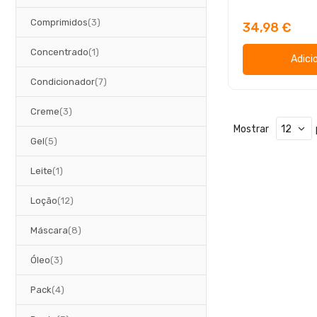
artigos
Comprimidos
3
34,98 €
artigo
Concentrado
1
Adici
artigos
Condicionador
7
artigos
Creme
3
Mostrar
artigos
Gel
5
artigo
Leite
1
artigos
Loção
12
artigos
Máscara
8
artigos
Óleo
3
artigos
Pack
4