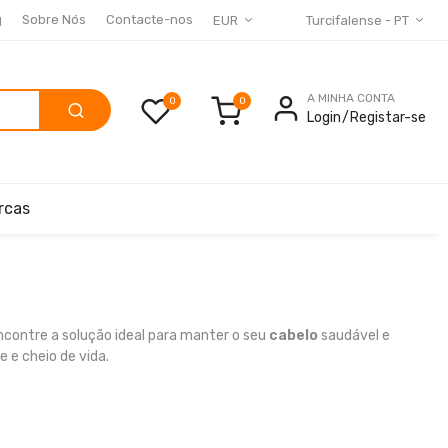
g
Sobre Nós
Contacte-nos
EUR
Turcifalense - PT
A MINHA CONTA
0
Login
Registar-se
rcas
contre a solução ideal para manter o seu
cabelo
saudável e
e e cheio de vida.