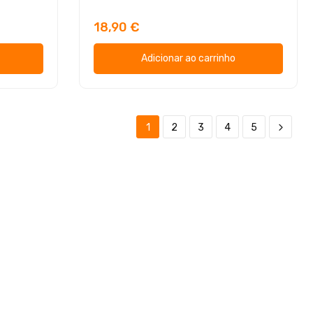
18,90 €
Adicionar ao carrinho
1
2
3
4
5