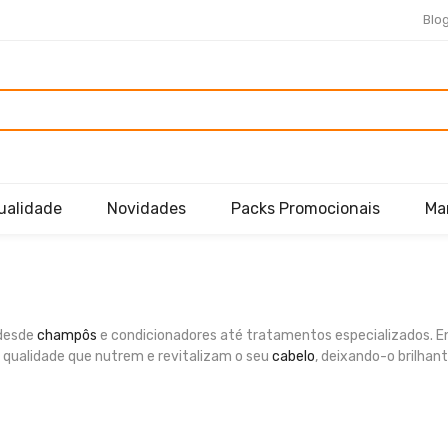
Blo
ualidade
Novidades
Packs Promocionais
Ma
 desde
champôs
e condicionadores até tratamentos especializados. En
a qualidade que nutrem e revitalizam o seu
cabelo
, deixando-o brilhant