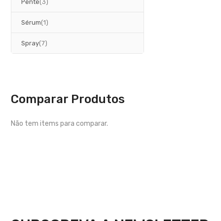
artigos
Pente
3
artigo
Sérum
1
artigos
Spray
7
Comparar Produtos
Não tem items para comparar.