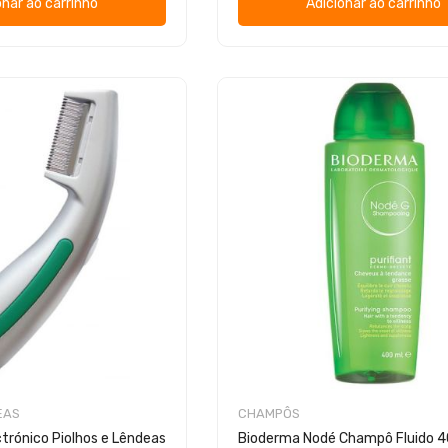
onar ao carrinho
Adicionar ao carrinho
EAS
CHAMPÔS
ctrónico Piolhos e Lêndeas
Bioderma Nodé Champô Fluido 