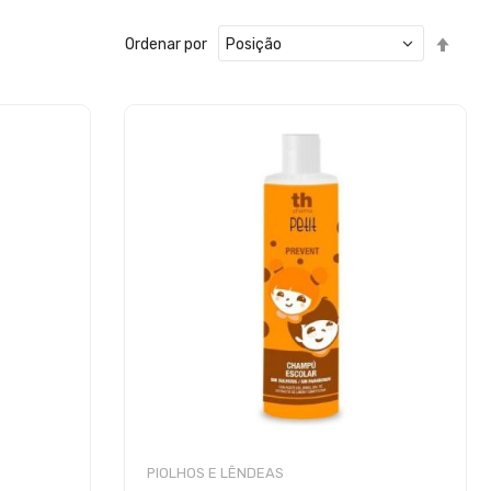
Defin
Ordenar por
Ord
Decr
PIOLHOS E LÊNDEAS