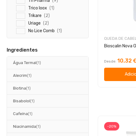
a
Th Pharma
i
9
s
t
o
r
g
a
Trico Ioox
1
i
t
o
r
g
a
Trikare
2
i
t
o
r
g
a
Uriage
2
i
t
o
r
g
a
No Lice Comb
i
1
s
t
o
r
g
i
QUEDA DE CABE
t
o
g
i
s
o
Ingredientes
g
s
o
10,32 
Desde
artigo
Água Termal
1
Adici
artigo
Alecrim
1
artigo
Biotina
1
artigo
Bisabolol
1
artigo
Cafeína
1
artigo
Niacinamida
1
-20%