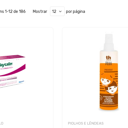
ens
1
-
12
de
186
Mostrar
por página
LO
PIOLHOS E LÊNDEAS