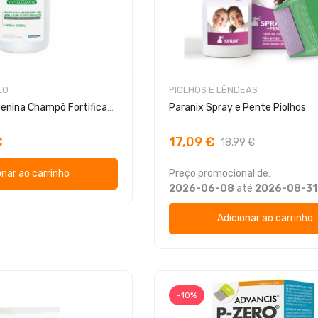
LO
PIOLHOS E LÊNDEAS
Bioscalin Nova Genina Champô Fortificante e Revitalizante
Paranix Spray e Pente Piolhos
€
17,09 €
18,99 €
onar ao carrinho
Preço promocional de:
2026-06-08
até
2026-08-31
Adicionar ao carrinho
-10%