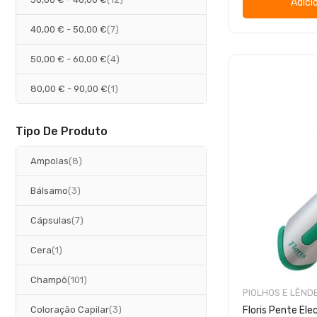
Adici
artigos
40,00 €
-
50,00 €
7
artigos
50,00 €
-
60,00 €
4
artigo
80,00 €
-
90,00 €
1
Tipo De Produto
artigos
Ampolas
8
artigos
Bálsamo
3
artigos
Cápsulas
7
artigo
Cera
1
artigos
Champô
101
PIOLHOS E LÊND
artigos
Coloração Capilar
3
Floris Pente Ele