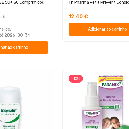
AGE 50+ 30 Comprimidos
12,40 €
0 €
al de:
Adicionar ao carrinho
té
2026-08-31
onar ao carrinho
-10%