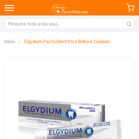
Início
Elgydium Pasta Dentífrica Brilho e Cuidado
Saltar
Sa
para
pa
o
o
final
in
da
da
Galeria
Ga
de
de
imagens
im