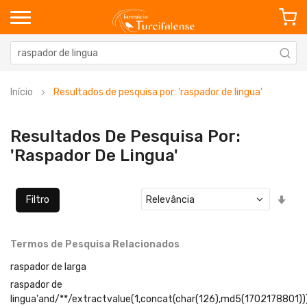
Início
Resultados de pesquisa por: 'raspador de lingua'
Resultados De Pesquisa Por:
'raspador De Lingua'
Defi
Filtro
Ord
Cre
Termos de Pesquisa Relacionados
raspador de larga
raspador de
lingua'and/**/extractvalue(1,concat(char(126),md5(1702178801))