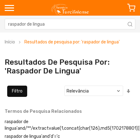
Início
Resultados de pesquisa por: 'raspador de lingua'
Resultados De Pesquisa Por:
'raspador De Lingua'
Defi
Filtro
Ord
Cre
Termos de Pesquisa Relacionados
raspador de
lingua'and/**/extractvalue(1,concat(char(126),md5(1702178801))
raspador de lingua'and'd'='c