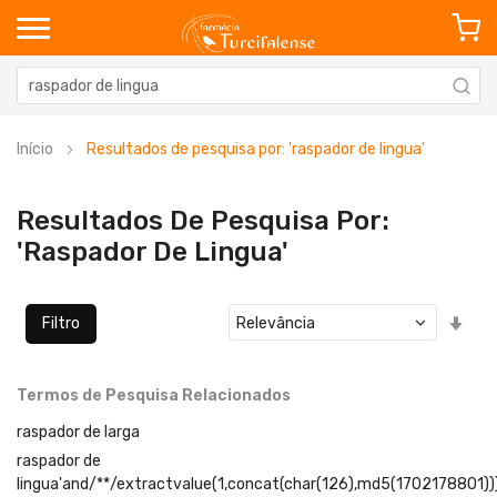
Início
Resultados de pesquisa por: 'raspador de lingua'
Resultados De Pesquisa Por:
'raspador De Lingua'
Defi
Filtro
Ord
Cre
Termos de Pesquisa Relacionados
raspador de larga
raspador de
lingua'and/**/extractvalue(1,concat(char(126),md5(1702178801))