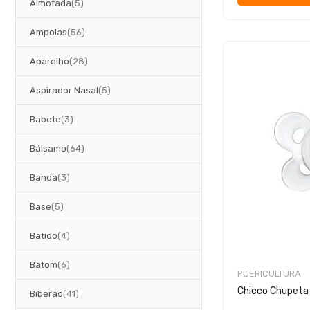
artigos
Almofada
5
artigos
Ampolas
56
artigos
Aparelho
28
artigos
Aspirador Nasal
5
artigos
Babete
3
artigos
Bálsamo
64
artigos
Banda
3
artigos
Base
5
artigos
Batido
4
artigos
Batom
6
PUERICULTURA
Chicco Chupeta
artigos
Biberão
41