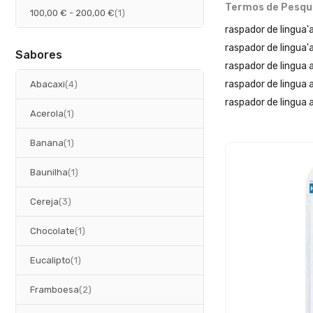
Termos de Pesqu
artigo
100,00 €
-
200,00 €
1
raspador de lingua
raspador de lingua'
Sabores
raspador de lingua a
artigos
raspador de lingua
Abacaxi
4
raspador de lingua a
artigo
Acerola
1
artigo
Banana
1
artigo
Baunilha
1
artigos
Cereja
3
artigo
Chocolate
1
artigo
Eucalipto
1
artigos
Framboesa
2