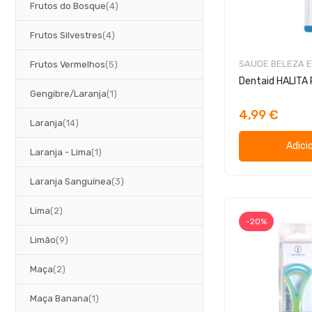
artigos
Frutos do Bosque
4
artigos
Frutos Silvestres
4
artigos
SAUDE BELEZA E
Frutos Vermelhos
5
Dentaid HALITA 
artigo
Gengibre/Laranja
1
4,99 €
artigos
Laranja
14
Adici
artigo
Laranja - Lima
1
artigos
Laranja Sanguínea
3
artigos
Lima
2
-20%
artigos
Limão
9
artigos
Maça
2
artigo
Maça Banana
1