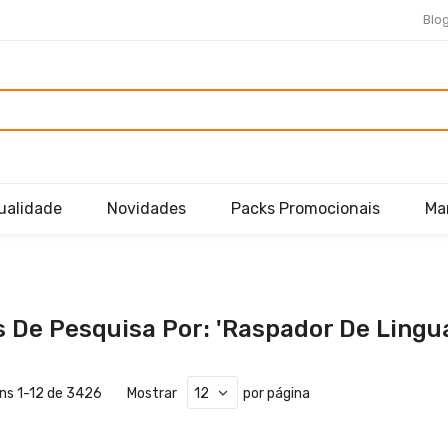
Blo
ualidade
Novidades
Packs Promocionais
Ma
 De Pesquisa Por: 'raspador De Lingu
ens
1
-
12
de
3426
Mostrar
por página