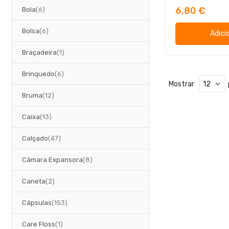
artigos
6,80 €
Bola
6
artigos
Bolsa
6
Adici
artigo
Braçadeira
1
artigos
Brinquedo
6
Mostrar
artigos
Bruma
12
artigos
Caixa
13
artigos
Calçado
47
artigos
Câmara Expansora
8
artigos
Caneta
2
artigos
Cápsulas
153
artigo
Care Floss
1