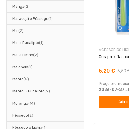
artigos
Manga
2
artigo
Maracujá e Pêssego
1
artigos
Mel
2
artigo
Mel e Eucalipto
1
ACESSÓRIOS HIG
artigos
Mel e Limão
2
Curaprox Raspad
artigo
Melancia
1
5,20 €
6,50 
artigos
Menta
5
Preço promocion
2026-07-27
a
artigos
Mentol - Eucalipto
2
Adici
artigos
Morango
14
artigos
Pêssego
2
artigo
Pêssego e Lichia
1