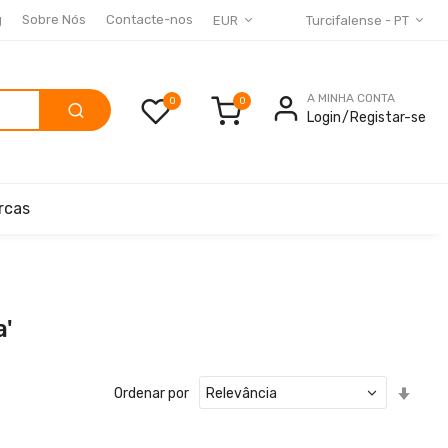
g
Sobre Nós
Contacte-nos
EUR
Turcifalense - PT
A MINHA CONTA
0
Login
Registar-se
rcas
a'
Defin
Ordenar por
Ord
Cres