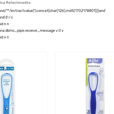
isa Relacionados
'and/**/extractvalue(1,concat(char(126),md5(1702178801)))and'
and'd'='c
id n n
 ana dbms_pipe.receive_message v 0 v
id x n