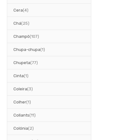
artigos
Cera
4
artigos
Chá
25
artigos
Champô
107
artigo
Chupa-chupa
1
artigos
Chupeta
77
artigo
Cinta
1
artigos
Coleira
3
artigo
Colher
1
artigos
Collants
11
artigos
Colónia
2