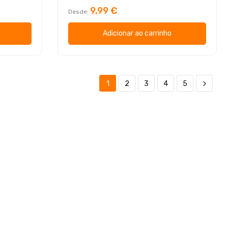
9,99 €
Desde
Adicionar ao carrinho
1
2
3
4
5