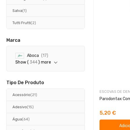
artigo
Salva
1
artigos
Tutti Frutti
2
Marca
a
Aboca
17
r
Show (
344
) more
t
i
g
o
Tipo De Produto
s
ESCOVAS DE DE
artigos
Acessório
21
artigos
Adesivo
15
5,20 €
artigos
Água
64
Adici