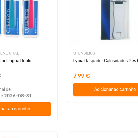
IENE ORAL
UTENSÍLIOS
or Lingua Duplo
Lycia Raspador Calosidades Pés 
7,99 €
€
al de:
Adicionar ao carrinho
té
2026-08-31
onar ao carrinho