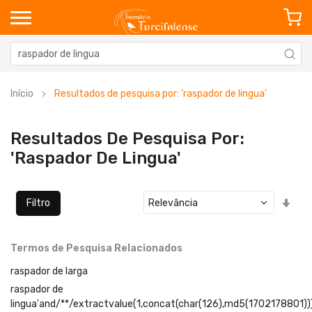
Início
Resultados de pesquisa por: 'raspador de lingua'
Resultados De Pesquisa Por:
'raspador De Lingua'
Defi
Filtro
Ord
Cre
Termos de Pesquisa Relacionados
raspador de larga
raspador de
lingua'and/**/extractvalue(1,concat(char(126),md5(1702178801))