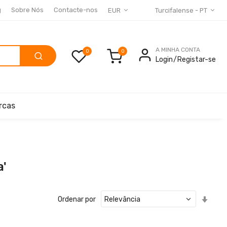
g
Sobre Nós
Contacte-nos
EUR
Turcifalense - PT
A MINHA CONTA
0
Login
Registar-se
rcas
a'
Defin
Ordenar por
Ord
Cres