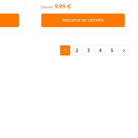
9,99 €
Desde
Adicionar ao carrinho
1
2
3
4
5