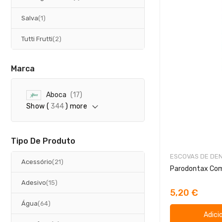
artigo
Salva
1
artigos
Tutti Frutti
2
Marca
a
Aboca
17
r
Show (
344
) more
t
i
g
o
Tipo De Produto
s
ESCOVAS DE DE
artigos
Acessório
21
artigos
Adesivo
15
5,20 €
artigos
Água
64
Adici