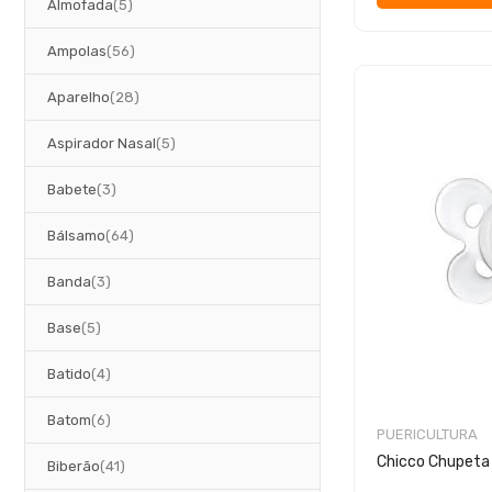
artigos
Almofada
5
artigos
Ampolas
56
artigos
Aparelho
28
artigos
Aspirador Nasal
5
artigos
Babete
3
artigos
Bálsamo
64
artigos
Banda
3
artigos
Base
5
artigos
Batido
4
artigos
Batom
6
PUERICULTURA
Chicco Chupeta
artigos
Biberão
41