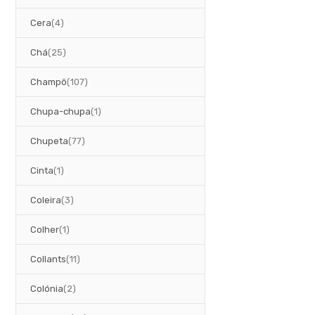
artigos
Cera
4
artigos
Chá
25
artigos
Champô
107
artigo
Chupa-chupa
1
artigos
Chupeta
77
artigo
Cinta
1
artigos
Coleira
3
artigo
Colher
1
artigos
Collants
11
artigos
Colónia
2