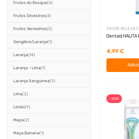
artigos
Frutos do Bosque
4
artigos
Frutos Silvestres
4
artigos
SAUDE BELEZA E
Frutos Vermelhos
5
Dentaid HALITA 
artigo
Gengibre/Laranja
1
4,99 €
artigos
Laranja
14
Adici
artigo
Laranja - Lima
1
artigos
Laranja Sanguínea
3
artigos
Lima
2
-20%
artigos
Limão
9
artigos
Maça
2
artigo
Maça Banana
1