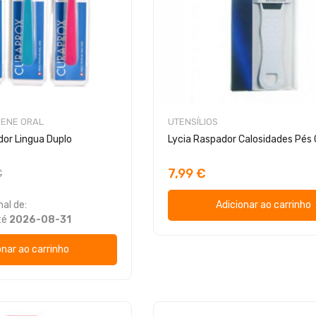
IENE ORAL
UTENSÍLIOS
or Lingua Duplo
Lycia Raspador Calosidades Pés 
7,99 €
€
al de:
Adicionar ao carrinho
té
2026-08-31
onar ao carrinho