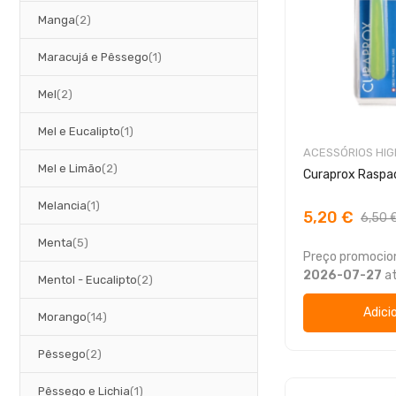
artigos
Manga
2
artigo
Maracujá e Pêssego
1
artigos
Mel
2
artigo
Mel e Eucalipto
1
ACESSÓRIOS HIG
artigos
Mel e Limão
2
Curaprox Raspad
artigo
Melancia
1
5,20 €
6,50 
artigos
Menta
5
Preço promocion
2026-07-27
a
artigos
Mentol - Eucalipto
2
Adici
artigos
Morango
14
artigos
Pêssego
2
artigo
Pêssego e Lichia
1