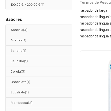
Termos de Pesqu
artigo
100,00 €
-
200,00 €
1
raspador de larga
raspador de lingua
Sabores
raspador de lingua a
artigos
raspador de lingua a
Abacaxi
4
raspador de lingua a
artigo
Acerola
1
artigo
Banana
1
artigo
Baunilha
1
artigos
Cereja
3
artigo
Chocolate
1
artigo
Eucalipto
1
artigos
Framboesa
2