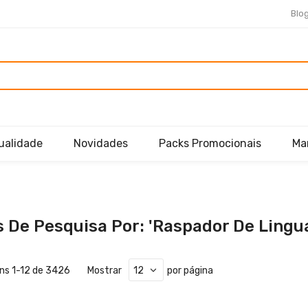
Blo
ualidade
Novidades
Packs Promocionais
Ma
 De Pesquisa Por: 'raspador De Lingu
ens
1
-
12
de
3426
Mostrar
por página