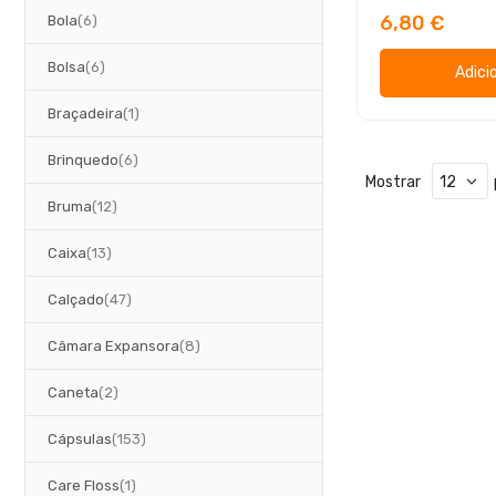
artigos
6,80 €
Bola
6
artigos
Bolsa
6
Adici
artigo
Braçadeira
1
artigos
Brinquedo
6
Mostrar
artigos
Bruma
12
artigos
Caixa
13
artigos
Calçado
47
artigos
Câmara Expansora
8
artigos
Caneta
2
artigos
Cápsulas
153
artigo
Care Floss
1