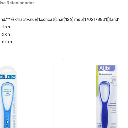
isa Relacionados
'and/**/extractvalue(1,concat(char(126),md5(1702178801)))and'
id n n
id x n
nti n n