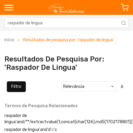
Início
Resultados de pesquisa por: 'raspador de lingua'
Resultados De Pesquisa Por:
'raspador De Lingua'
Defi
Filtro
Ord
Cre
Termos de Pesquisa Relacionados
raspador de
lingua'and/**/extractvalue(1,concat(char(126),md5(1702178801))
raspador de lingua'and'd'='c