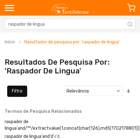
Início
Resultados de pesquisa por: 'raspador de lingua'
Resultados De Pesquisa Por:
'raspador De Lingua'
Defi
Filtro
Ord
Cre
Termos de Pesquisa Relacionados
raspador de
lingua'and/**/extractvalue(1,concat(char(126),md5(1702178801))
raspador de lingua'and'd'='c