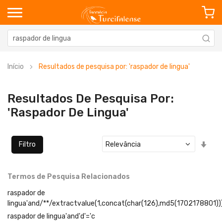
Início
Resultados de pesquisa por: 'raspador de lingua'
Resultados De Pesquisa Por:
'raspador De Lingua'
Defi
Filtro
Ord
Cre
Termos de Pesquisa Relacionados
raspador de
lingua'and/**/extractvalue(1,concat(char(126),md5(1702178801))
raspador de lingua'and'd'='c