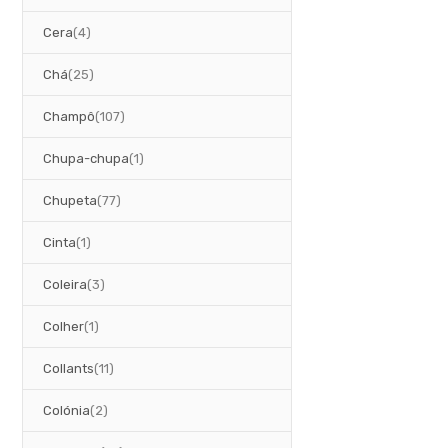
artigos
Cera
4
artigos
Chá
25
artigos
Champô
107
artigo
Chupa-chupa
1
artigos
Chupeta
77
artigo
Cinta
1
artigos
Coleira
3
artigo
Colher
1
artigos
Collants
11
artigos
Colónia
2