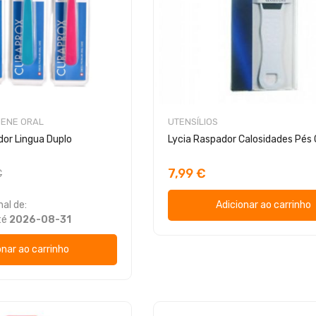
IENE ORAL
UTENSÍLIOS
or Lingua Duplo
Lycia Raspador Calosidades Pés 
7,99 €
€
al de:
Adicionar ao carrinho
té
2026-08-31
onar ao carrinho