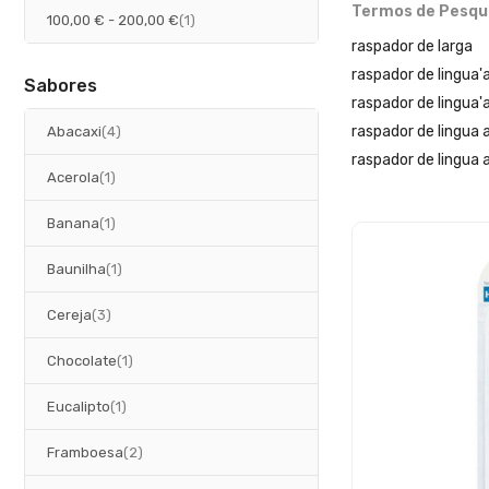
Termos de Pesqu
artigo
100,00 €
-
200,00 €
1
raspador de larga
raspador de lingua
Sabores
raspador de lingua'
artigos
raspador de lingua
Abacaxi
4
raspador de lingua a
artigo
Acerola
1
artigo
Banana
1
artigo
Baunilha
1
artigos
Cereja
3
artigo
Chocolate
1
artigo
Eucalipto
1
artigos
Framboesa
2