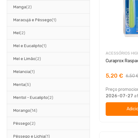
artigos
Manga
2
artigo
Maracujá e Pêssego
1
artigos
Mel
2
artigo
Mel e Eucalipto
1
ACESSÓRIOS HIG
artigos
Mel e Limão
2
Curaprox Raspad
artigo
Melancia
1
5,20 €
6,50 
artigos
Menta
5
Preço promocion
2026-07-27
a
artigos
Mentol - Eucalipto
2
Adici
artigos
Morango
14
artigos
Pêssego
2
artigo
Pêssego e Lichia
1