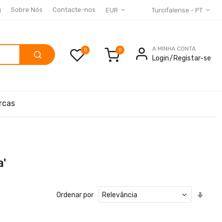
g
Sobre Nós
Contacte-nos
EUR
Turcifalense - PT
A MINHA CONTA
0
Login
Registar-se
rcas
a'
Defin
Ordenar por
Ord
Cres