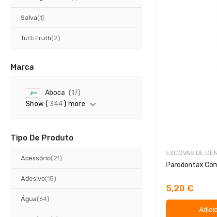
artigo
Salva
1
artigos
Tutti Frutti
2
Marca
a
Aboca
17
r
Show (
344
) more
t
i
g
o
Tipo De Produto
s
ESCOVAS DE DE
artigos
Acessório
21
artigos
Adesivo
15
5,20 €
artigos
Água
64
Adici