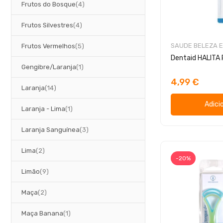
artigos
Frutos do Bosque
4
artigos
Frutos Silvestres
4
artigos
SAUDE BELEZA E
Frutos Vermelhos
5
Dentaid HALITA 
artigo
Gengibre/Laranja
1
4,99 €
artigos
Laranja
14
Adici
artigo
Laranja - Lima
1
artigos
Laranja Sanguínea
3
artigos
Lima
2
-20%
artigos
Limão
9
artigos
Maça
2
artigo
Maça Banana
1