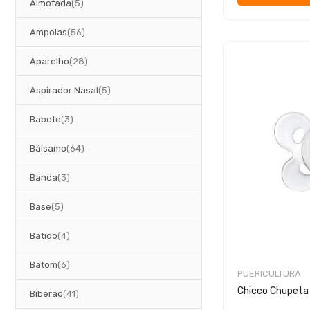
artigos
Almofada
5
artigos
Ampolas
56
artigos
Aparelho
28
artigos
Aspirador Nasal
5
artigos
Babete
3
artigos
Bálsamo
64
artigos
Banda
3
artigos
Base
5
artigos
Batido
4
artigos
Batom
6
PUERICULTURA
Chicco Chupeta
artigos
Biberão
41