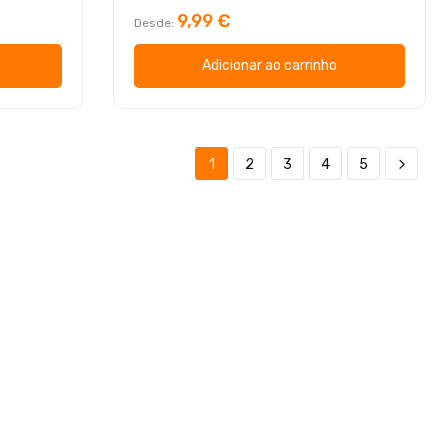
9,99 €
Desde
Adicionar ao carrinho
1
2
3
4
5