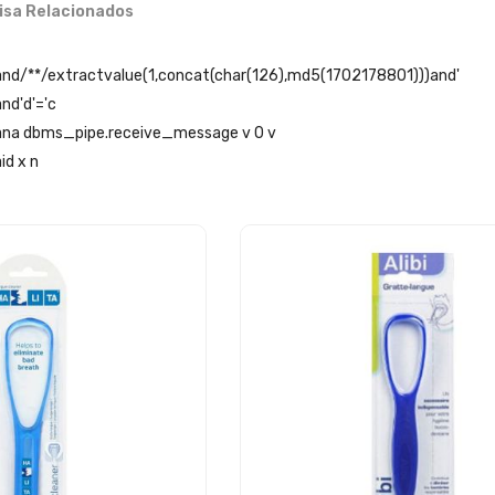
isa Relacionados
'and/**/extractvalue(1,concat(char(126),md5(1702178801)))and'
and'd'='c
 ana dbms_pipe.receive_message v 0 v
id x n