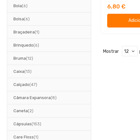
artigos
6,80 €
Bola
6
artigos
Bolsa
6
Adici
artigo
Braçadeira
1
artigos
Brinquedo
6
Mostrar
artigos
Bruma
12
artigos
Caixa
13
artigos
Calçado
47
artigos
Câmara Expansora
8
artigos
Caneta
2
artigos
Cápsulas
153
artigo
Care Floss
1