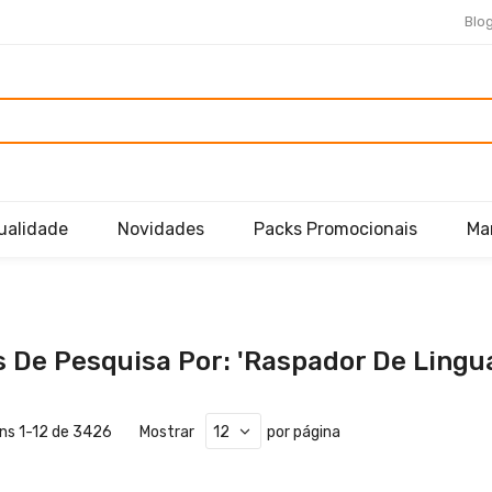
Blo
ualidade
Novidades
Packs Promocionais
Ma
 De Pesquisa Por: 'raspador De Lingu
ens
1
-
12
de
3426
Mostrar
por página