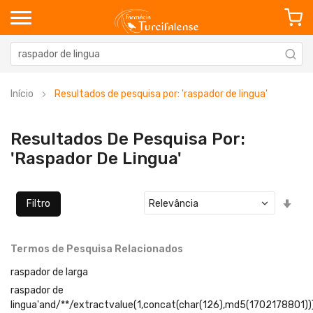
Início
Resultados de pesquisa por: 'raspador de lingua'
Resultados De Pesquisa Por:
'raspador De Lingua'
Defi
Filtro
Ord
Cre
Termos de Pesquisa Relacionados
raspador de larga
raspador de
lingua'and/**/extractvalue(1,concat(char(126),md5(1702178801))