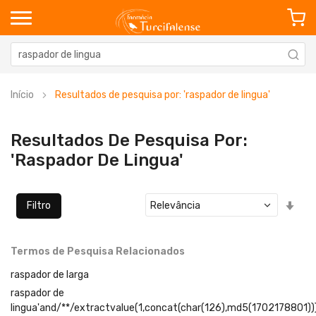
Início
Resultados de pesquisa por: 'raspador de lingua'
Resultados De Pesquisa Por:
'raspador De Lingua'
Defi
Filtro
Ord
Cre
Termos de Pesquisa Relacionados
raspador de larga
raspador de
lingua'and/**/extractvalue(1,concat(char(126),md5(1702178801))