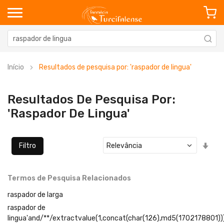
Início
Resultados de pesquisa por: 'raspador de lingua'
Resultados De Pesquisa Por:
'raspador De Lingua'
Defi
Filtro
Ord
Cre
Termos de Pesquisa Relacionados
raspador de larga
raspador de
lingua'and/**/extractvalue(1,concat(char(126),md5(1702178801))