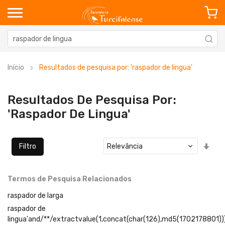
Início
Resultados de pesquisa por: 'raspador de lingua'
Resultados De Pesquisa Por:
'raspador De Lingua'
Defi
Filtro
Ord
Cre
Termos de Pesquisa Relacionados
raspador de larga
raspador de
lingua'and/**/extractvalue(1,concat(char(126),md5(1702178801))