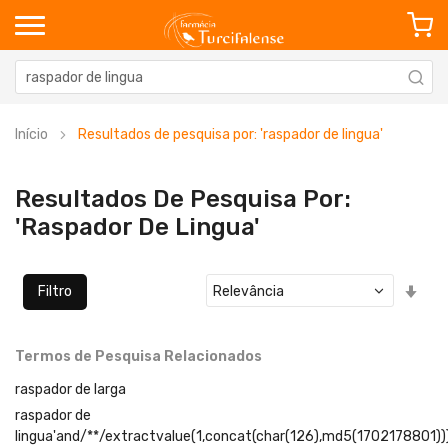
Início
Resultados de pesquisa por: 'raspador de lingua'
Resultados De Pesquisa Por:
'raspador De Lingua'
Defi
Filtro
Ord
Cre
Termos de Pesquisa Relacionados
raspador de larga
raspador de
lingua'and/**/extractvalue(1,concat(char(126),md5(1702178801))