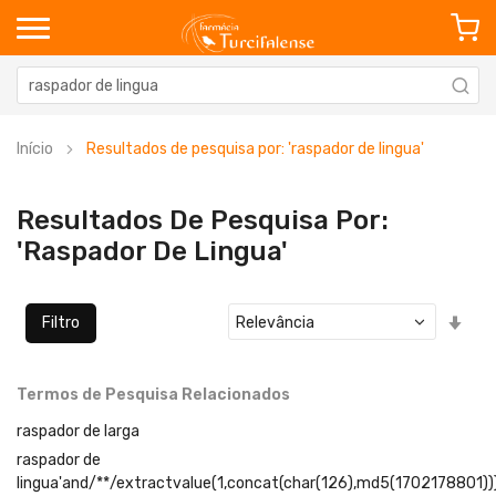
Início
Resultados de pesquisa por: 'raspador de lingua'
Resultados De Pesquisa Por:
'raspador De Lingua'
Defi
Filtro
Ord
Cre
Termos de Pesquisa Relacionados
raspador de larga
raspador de
lingua'and/**/extractvalue(1,concat(char(126),md5(1702178801))