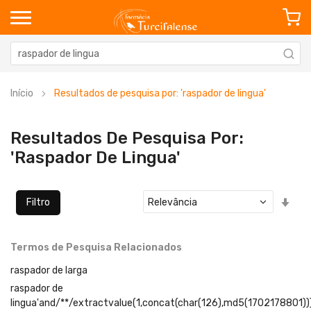
Início
Resultados de pesquisa por: 'raspador de lingua'
Resultados De Pesquisa Por:
'raspador De Lingua'
Defi
Filtro
Ord
Cre
Termos de Pesquisa Relacionados
raspador de larga
raspador de
lingua'and/**/extractvalue(1,concat(char(126),md5(1702178801))