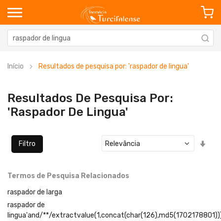
Início
Resultados de pesquisa por: 'raspador de lingua'
Resultados De Pesquisa Por:
'raspador De Lingua'
Defi
Filtro
Ord
Cre
Termos de Pesquisa Relacionados
raspador de larga
raspador de
lingua'and/**/extractvalue(1,concat(char(126),md5(1702178801))