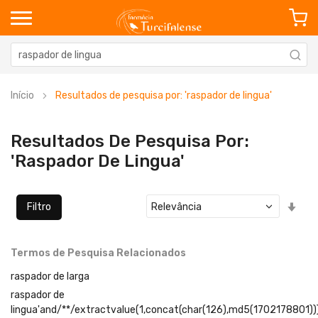
Início
Resultados de pesquisa por: 'raspador de lingua'
Resultados De Pesquisa Por:
'raspador De Lingua'
Defi
Filtro
Ord
Cre
Termos de Pesquisa Relacionados
raspador de larga
raspador de
lingua'and/**/extractvalue(1,concat(char(126),md5(1702178801))