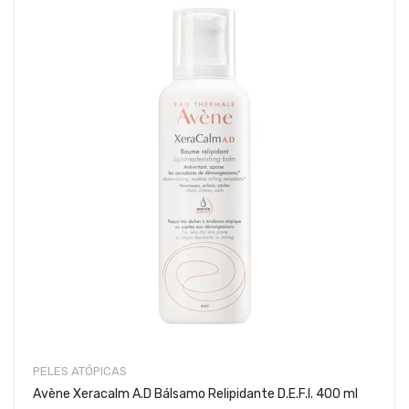
PELES ATÓPICAS
Avène Xeracalm A.D Bálsamo Relipidante D.E.F.I. 400 ml