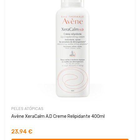
PELES ATÓPICAS
Avène XeraCalm A.D Creme Relipidante 400ml
23,94 €