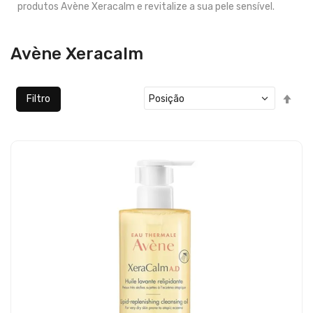
produtos Avène Xeracalm e revitalize a sua pele sensível.
Avène Xeracalm
Defi
Filtro
Ord
Dec