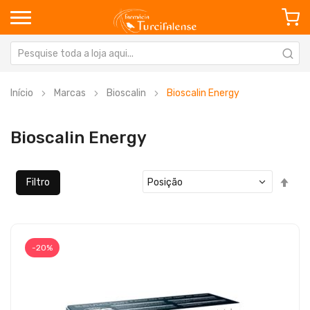
Início
Marcas
Bioscalin
Bioscalin Energy
Bioscalin Energy
Defi
Filtro
Ord
Dec
-20%