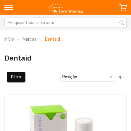
Início
Marcas
Dentaid
Dentaid
Defi
Filtro
Ord
Dec