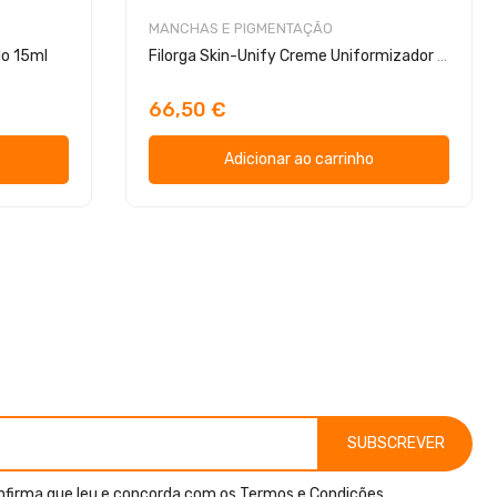
MANCHAS E PIGMENTAÇÃO
do 15ml
Filorga Skin-Unify Creme Uniformizador 50ml
66,50 €
Adicionar ao carrinho
SUBSCREVER
nfirma que leu e concorda com os
Termos e Condições