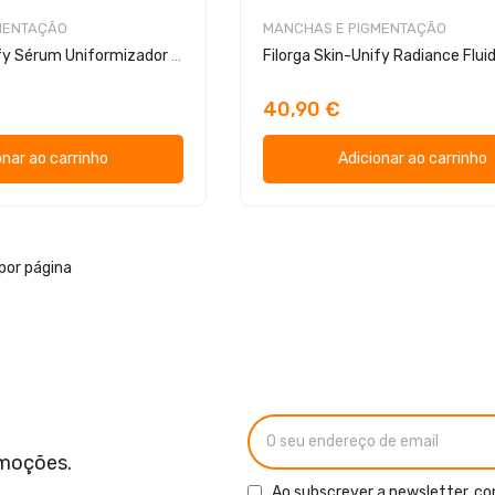
MENTAÇÃO
MANCHAS E PIGMENTAÇÃO
Filorga Skin-Unify Sérum Uniformizador 30ml
Filorga Skin-Unify Radiance Flui
40,90 €
onar ao carrinho
Adicionar ao carrinho
por página
omoções.
Ao subscrever a newsletter, co