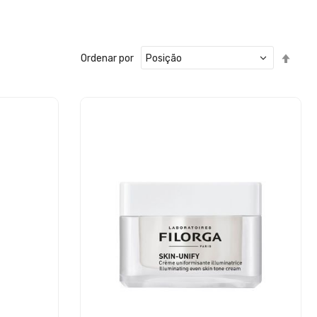
Defin
Ordenar por
Ord
Decr