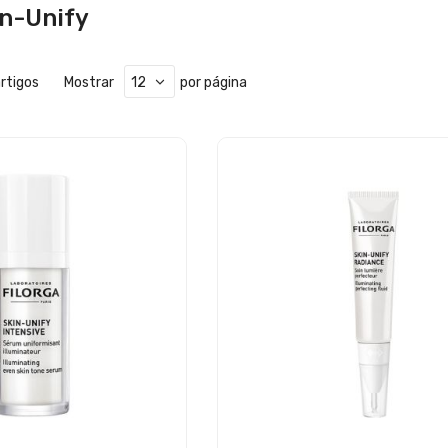
in-Unify
rtigos
Mostrar
por página