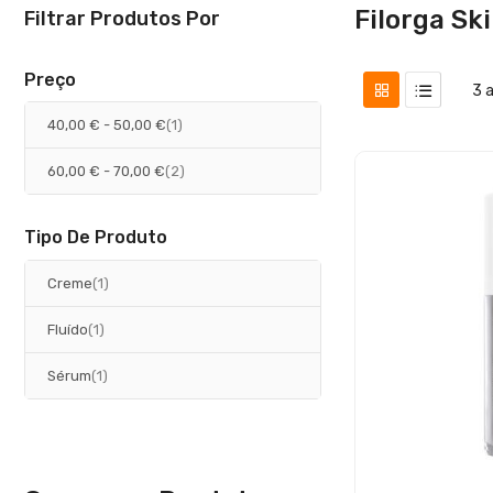
Filorga Sk
Filtrar Produtos Por
Preço
3
a
artigo
40,00 €
-
50,00 €
1
artigos
60,00 €
-
70,00 €
2
Tipo De Produto
artigo
Creme
1
artigo
Fluído
1
artigo
Sérum
1