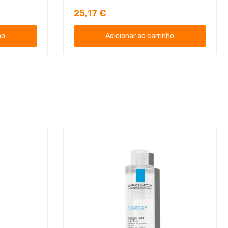
25,17 €
ho
Adicionar ao carrinho