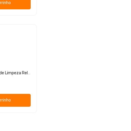
rrinho
Avène Xeracalm A.D Óleo de Limpeza Relipidante
rrinho