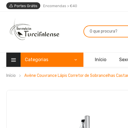
Portes Grátis
Encomendas > €40
Categorias
Início
Sex
Início
Avène Couvrance Lápis Corretor de Sobrancelhas Cast
Saltar
para
o
final
da
Galeria