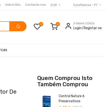
g
Sobre Nós
Contacte-nos
EUR
Turcifalense - PT
A MINHA CONTA
0
Login
Registar-se
rcas
Quem Comprou Isto
Também Comprou
tor De
Control Nature 6
Preservativos