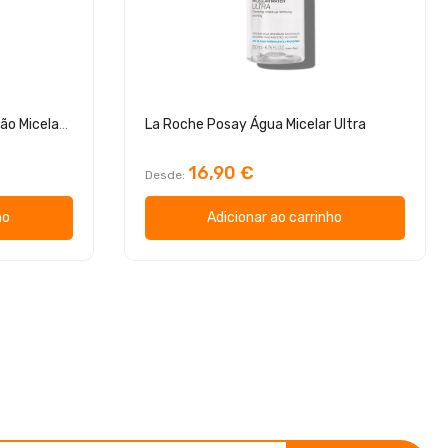
Bioderma Sensibio H2O Solução Micelar 250ml
La Roche Posay Água Micelar Ultra
16,90 €
Desde
ho
Adicionar ao carrinho