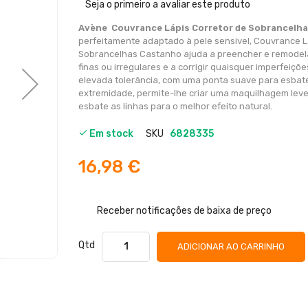
de
Seja o primeiro a avaliar este produto
imagens
Avène Couvrance Lápis Corretor de Sobrancelh
perfeitamente adaptado à pele sensível, Couvrance L
Sobrancelhas Castanho ajuda a preencher e remodel
finas ou irregulares e a corrigir quaisquer imperfeiçõe
elevada tolerância, com uma ponta suave para esbate
extremidade, permite-lhe criar uma maquilhagem lev
esbate as linhas para o melhor efeito natural.
Em stock
SKU
6828335
16,98 €
Receber notificações de baixa de preço
Qtd
ADICIONAR AO CARRINHO