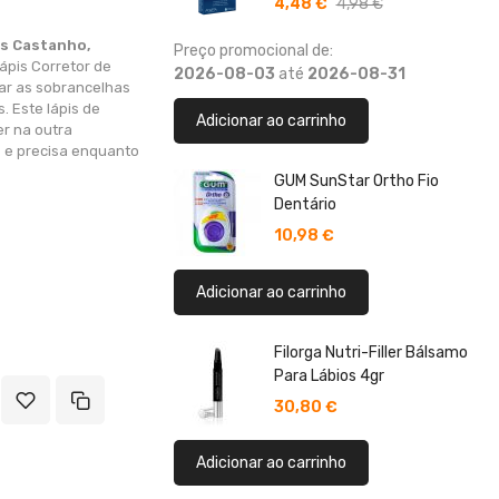
4,48 €
4,98 €
as Castanho,
Preço promocional de:
ápis Corretor de
2026-08-03
até
2026-08-31
ar as sobrancelhas
s. Este lápis de
Adicionar ao carrinho
r na outra
e e precisa enquanto
GUM SunStar Ortho Fio
Dentário
10,98 €
Adicionar ao carrinho
Filorga Nutri-Filler Bálsamo
Para Lábios 4gr
30,80 €
Adicionar ao carrinho