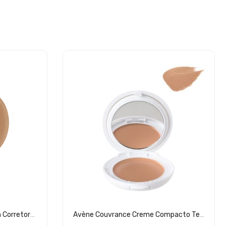
Avène Couvrance Base Fluida Corretora 30ml
Avène Couvrance Creme Compacto Textura Conforto Areia