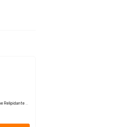
Avène XeraCalm A.D Creme Relipidante 400ml