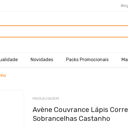
Blo
ualidade
Novidades
Packs Promocionais
Ma
anho
Saltar
para
MAQUILHAGEM
o
Avène Couvrance Lápis Corre
início
da
Sobrancelhas Castanho
Galeria