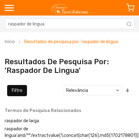
Início
Resultados de pesquisa por: 'raspador de lingua'
Resultados De Pesquisa Por:
'raspador De Lingua'
Defi
Filtro
Ord
Cre
Termos de Pesquisa Relacionados
raspador de larga
raspador de
lingua'and/**/extractvalue(1,concat(char(126),md5(1702178801))