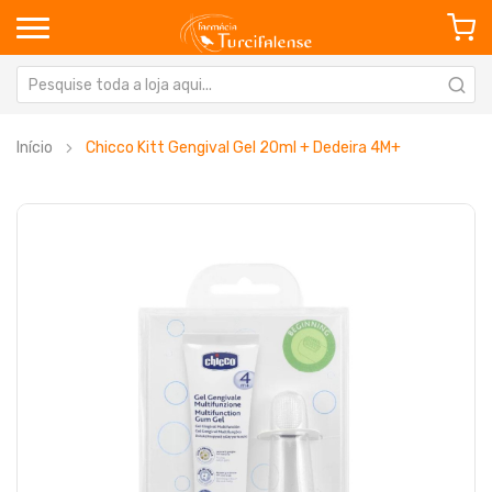
Início
Chicco Kitt Gengival Gel 20ml + Dedeira 4M+
Saltar
Sa
para
pa
o
o
final
in
da
da
Galeria
Ga
de
de
imagens
im