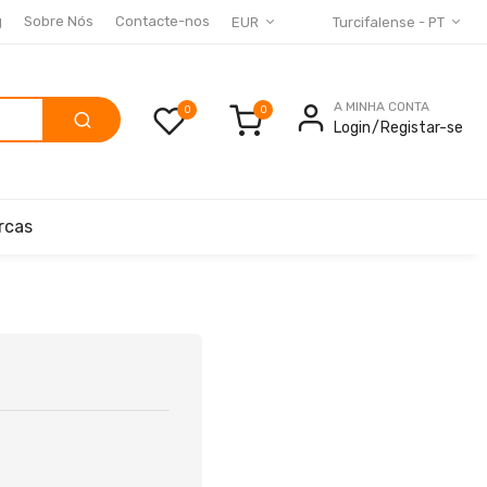
g
Sobre Nós
Contacte-nos
EUR
Turcifalense - PT
A MINHA CONTA
0
Login
Registar-se
rcas