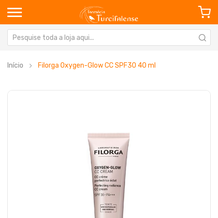
Início
Filorga Oxygen-Glow CC SPF30 40 ml
Saltar
Sa
para
pa
o
o
final
in
da
da
Galeria
Ga
de
de
imagens
im